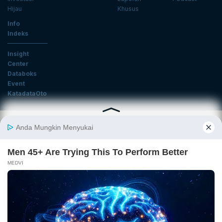
Hijau
Khusus
Info
Indeks
Insight
Center
Databoks
Event
KatadataOto
Langganan Newsletter
Email
Daftar
Ikuti Kami
Tentang Katadata
Advertising
Karier
Pedoman Media Siber
Kebijakan Privasi
Disclaimer
Hubungi Kami