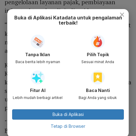
pengelolaan layanan pajak, pembiayaan
infrastruktur, dan digitalisasi layanan.
×
Buka di Aplikasi Katadata untuk pengalaman
terbaik!
“Sinergi ini tidak hanya memberikan manfaat
kepada Bank Jambi, tetapi juga
meningkatkan aset Bank BJB secara
anorganik,” kata Yuddy.
Tanpa Iklan
Pilih Topik
Baca berita lebih nyaman
Sesuai minat Anda
Keberhasilan integrasi Bank Jambi ke dalam
KUB Bank BJB menunjukkan pentingnya
kolaborasi antar-BPD. Sinergi ini bukan hanya
strategi bisnis, tetapi juga langkah strategis
Fitur AI
Baca Nanti
untuk memperkuat stabilitas sistem
Lebih mudah berbagi artikel
Bagi Anda yang sibuk
perbankan Indonesia.
Buka di Aplikasi
"Dengan pengalaman sukses KUB bersama
Tetap di Browser
Bank Bengkulu, Bank BJB optimistis kerja