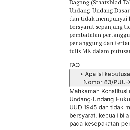
Dagang (Staatsblad T
Undang-Undang Dasar 
dan tidak mempunyai 
bersyarat sepanjang t
pembatalan pertanggu
penanggung dan terta
tulis MK dalam putusan
FAQ
•
Apa isi keputus
Nomor 83/PUU-XX
Mahkamah Konstitusi 
Undang‑Undang Huku
UUD 1945 dan tidak m
bersyarat, kecuali bi
pada kesepakatan pe