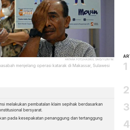
AR
ANTARA FOTO/HASRUL SAID/YU/NYM.
 nasabah menjelang operasi katarak di Makassar, Sulawesi
si melakukan pembatalan klaim sepihak berdasarkan
nstitusional bersyarat.
arkan pada kesepakatan penanggung dan tertanggung