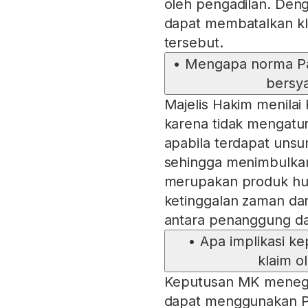
oleh pengadilan. Deng
dapat membatalkan kl
tersebut.
•
Mengapa norma Pas
bersya
Majelis Hakim menilai
karena tidak mengatu
apabila terdapat unsu
sehingga menimbulkan t
merupakan produk huk
ketinggalan zaman da
antara penanggung da
•
Apa implikasi k
klaim o
Keputusan MK menega
dapat menggunakan P