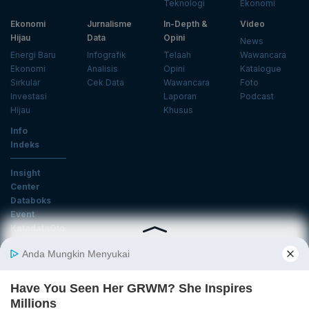
Teknologi
Ekonomi
Ekonomi
Jurnalisme
In-Depth &
Video
Hijau
Data
Opini
News
Energi Baru
Infografik
Telaah
Wawancara
Ekonomi
Analisis
Opini
Katalogue
Sirkular
Cek Data
Wawancara
Foto
Investasi
Laporan
Podcast
Hijau
Khusus
Info
Indeks
Insight
Center
Databoks
Event
KatadataOto
Langganan Newsletter
Email
Daftar