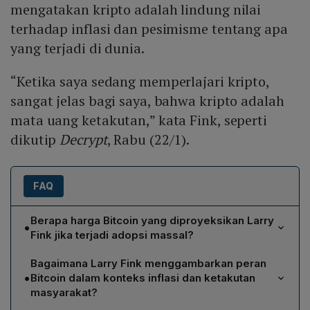
mengatakan kripto adalah lindung nilai
terhadap inflasi dan pesimisme tentang apa
yang terjadi di dunia.
“Ketika saya sedang memperlajari kripto,
sangat jelas bagi saya, bahwa kripto adalah
mata uang ketakutan,” kata Fink, seperti
dikutip
Decrypt
, Rabu (22/1).
FAQ
Berapa harga Bitcoin yang diproyeksikan Larry
•
Fink jika terjadi adopsi massal?
Larry Fink menyatakan bahwa harga Bitcoin dapat
Bagaimana Larry Fink menggambarkan peran
melonjak hingga US$ 700.000, setara dengan sekitar
•
Bitcoin dalam konteks inflasi dan ketakutan
Rp 11,38 triliun, bila mata uang digital tersebut diadopsi
masyarakat?
secara luas di seluruh dunia.