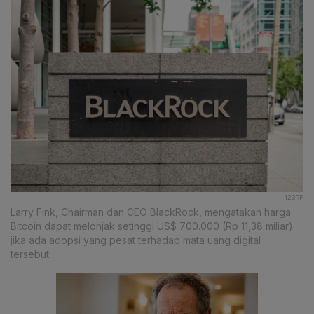
123RF
Larry Fink, Chairman dan CEO BlackRock, mengatakan harga
Bitcoin dapat melonjak setinggi US$ 700.000 (Rp 11,38 miliar)
jika ada adopsi yang pesat terhadap mata uang digital
tersebut.