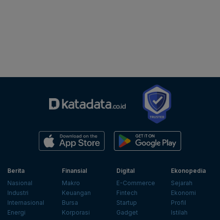
Berita
Finansial
Digital
Ekonopedia
Nasional
Makro
E-Commerce
Sejarah
Industri
Keuangan
Fintech
Ekonomi
Internasional
Bursa
Startup
Profil
Energi
Korporasi
Gadget
Istilah