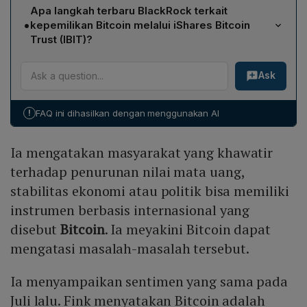
Fink menilai Bitcoin sebagai lindung nilai terhadap inflasi
Apa langkah terbaru BlackRock terkait
dan menyebutnya sebagai "mata uang ketakutan",
•
kepemilikan Bitcoin melalui iShares Bitcoin
sehingga dapat menjadi instrumen internasional bagi
Trust (IBIT)?
mereka yang khawatir akan penurunan nilai mata uang,
BlackRock baru‑baru ini menambah 6.470 BTC ke
instabilitas ekonomi, atau ketidakpastian politik.
Ask
dalam iShares Bitcoin Trust (IBIT). Total kepemilikannya
kini mencapai 563.134 BTC, dengan nilai sekitar
US$ 59,4 miliar (Rp 963 triliun) setelah koreksi harga
!
FAQ ini dihasilkan dengan menggunakan AI
dari level rekor sebelumnya.
Ia mengatakan masyarakat yang khawatir
terhadap penurunan nilai mata uang,
stabilitas ekonomi atau politik bisa memiliki
instrumen berbasis internasional yang
disebut
Bitcoin
. Ia meyakini Bitcoin dapat
mengatasi masalah-masalah tersebut.
Ia menyampaikan sentimen yang sama pada
Juli lalu. Fink menyatakan Bitcoin adalah