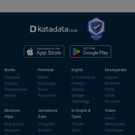
Berita
Finansial
Digital
Ekonopedia
Nasional
Makro
E-Commerce
Sejarah
Industri
Keuangan
Fintech
Ekonomi
Internasional
Bursa
Startup
Profil
Energi
Korporasi
Gadget
Istilah
Teknologi
Ekonomi
Ekonomi
Jurnalisme
In-Depth &
Video
Hijau
Data
Opini
News
Energi Baru
Infografik
Telaah
Wawancara
Ekonomi
Analisis
Opini
Katalogue