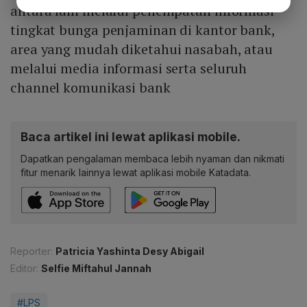
antara lain melalui penempatan informasi
tingkat bunga penjaminan di kantor bank,
area yang mudah diketahui nasabah, atau
melalui media informasi serta seluruh
channel komunikasi bank
Baca artikel ini lewat aplikasi mobile.
Dapatkan pengalaman membaca lebih nyaman dan nikmati
fitur menarik lainnya lewat aplikasi mobile Katadata.
Reporter:
Patricia Yashinta Desy Abigail
Editor:
Selfie Miftahul Jannah
#LPS