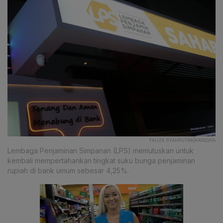
FAUZA SYAHPUTRA|KATADATA
Lembaga Penjaminan Simpanan (LPS) memutuskan untuk
kembali mempertahankan tingkat suku bunga penjaminan
rupiah di bank umum sebesar 4,25%.