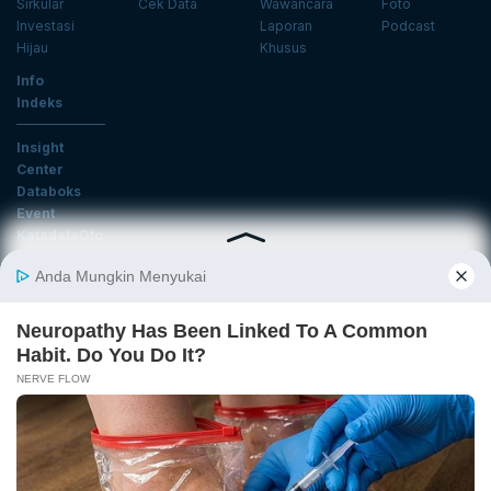
Sirkular
Cek Data
Wawancara
Foto
Investasi
Laporan
Podcast
Hijau
Khusus
Info
Indeks
Insight
Center
Databoks
Event
KatadataOto
Langganan Newsletter
Email
Daftar
Ikuti Kami
Tentang Katadata
Advertising
Karier
Pedoman Media Siber