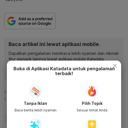
Baca artikel ini lewat aplikasi mobile.
Dapatkan pengalaman membaca lebih nyaman dan nikmati
fitur menarik lainnya lewat aplikasi mobile Katadata.
×
Buka di Aplikasi Katadata untuk pengalaman
terbaik!
Reporter:
Nur Hana Putri Nabila
Editor:
Desy Setyowati
Tanpa Iklan
Pilih Topik
Baca berita lebih nyaman
Sesuai minat Anda
#Investor
#Dana Asing
#OJK
#Update Me