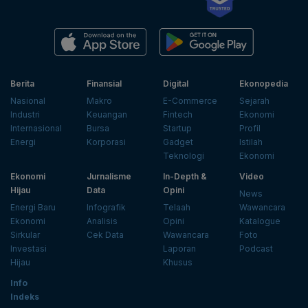
Berita
Finansial
Digital
Ekonopedia
Nasional
Makro
E-Commerce
Sejarah
Industri
Keuangan
Fintech
Ekonomi
Internasional
Bursa
Startup
Profil
Energi
Korporasi
Gadget
Istilah
Teknologi
Ekonomi
Ekonomi
Jurnalisme
In-Depth &
Video
Hijau
Data
Opini
News
Energi Baru
Infografik
Telaah
Wawancara
Ekonomi
Analisis
Opini
Katalogue
Sirkular
Cek Data
Wawancara
Foto
Investasi
Laporan
Podcast
Hijau
Khusus
Info
Indeks