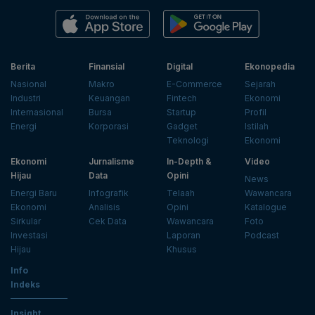
Berita
Finansial
Digital
Ekonopedia
Nasional
Makro
E-Commerce
Sejarah
Industri
Keuangan
Fintech
Ekonomi
Internasional
Bursa
Startup
Profil
Energi
Korporasi
Gadget
Istilah
Teknologi
Ekonomi
Ekonomi
Jurnalisme
In-Depth &
Video
Hijau
Data
Opini
News
Energi Baru
Infografik
Telaah
Wawancara
Ekonomi
Analisis
Opini
Katalogue
Sirkular
Cek Data
Wawancara
Foto
Investasi
Laporan
Podcast
Hijau
Khusus
Info
Indeks
Insight