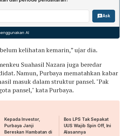
hasil Nazara, Bambang Eko Suhariyanto, Aida S. Budiman,
.
a daring melalui situs https://seleksi-
hana Putra, Muhammad Rullyandi, dan Gusti Aju Dewi.
Ask
tu pendaftaran dibuka mulai 11 Februari 2026 pukul
emimpin proses seleksi, sekaligus berperan sebagai
 2026 pukul 23.59 WIB. Persyaratan umum bagi calon
ai dan memutuskan kandidat yang memenuhi persyaratan
nesia, serta memiliki akhlak, moral, dan integritas yang
wan Komisioner OJK.
 menggunakan AI
ka mencakup ketua Dewan Komisioner merangkap
an Komisioner merangkap anggota, serta kepala
belum kelihatan kemarin,” ujar dia.
 modal, keuangan derivatif, dan Bursa Karbon merangkap
enkeu Suahasil Nazara juga beredar
ndidat. Namun, Purbaya mematahkan kabar
hasil masuk dalam struktur pansel. "Pak
ota pansel," kata Purbaya.
Kepada Investor,
Bos LPS Tak Sepakat
Purbaya Janji
UUS Wajib Spin Off, Ini
Bereskan Hambatan di
Alasannya