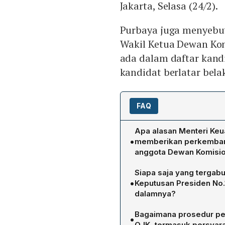
Jakarta, Selasa (24/2).
Purbaya juga menyebut
Wakil Ketua Dewan Komi
ada dalam daftar kand
kandidat berlatar bel
FAQ
Apa alasan Menteri Ke
•
memberikan perkembanga
anggota Dewan Komisi
Purbaya menyatakan bahwa
Siapa saja yang tergabu
masih di bawah ekspektas
•
Keputusan Presiden No.
"kurang banyak". Pejabat 
dalamnya?
Friderica Widyasari Dewi, 
Keputusan Presiden No.1
dengan latar belakang D
Bagaimana prosedur pe
•
Yudhi Sadewa sebagai ket
kandidat juga dibantah k
OJK, termasuk persyara