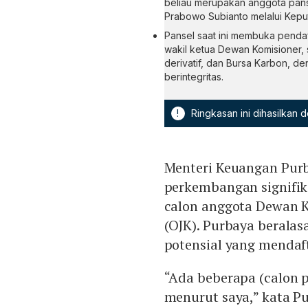
beliau merupakan anggota pans
Prabowo Subianto melalui Kepu
Pansel saat ini membuka pendaf
wakil ketua Dewan Komisioner,
derivatif, dan Bursa Karbon, 
berintegritas.
!
Ringkasan ini dihasilkan
Menteri Keuangan Pur
perkembangan signifik
calon anggota Dewan K
(OJK). Purbaya beralas
potensial yang mendaf
“Ada beberapa (calon p
menurut saya,” kata P