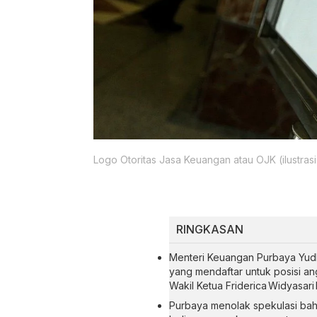
Logo Otoritas Jasa Keuangan atau OJK (ilustrasi
RINGKASAN
Menteri Keuangan Purbaya Yudh
yang mendaftar untuk posisi a
Wakil Ketua Friderica Widyasari
Purbaya menolak spekulasi ba