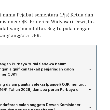
 nama Pejabat sementara (Pjs) Ketua dan
sioner OJK, Friderica Widyasari Dewi, tak
idat yang mendaftar. Begitu pula dengan
akang anggota DPR.
uangan Purbaya Yudhi Sadewa belum
n signifikan terkait penjaringan calon
oner OJK?
 hingga kini jumlah kandidat potensial yang mendaftar
ng dalam panitia seleksi (pansel) OJK menurut
inya. Ia menyebut ada beberapa calon, namun jumlahnya
16/P Tahun 2026, dan apa peran Purbaya di
sementara (Pjs) Ketua dan Wakil Ketua Dewan Komisioner,
tidak muncul dalam daftar pendaftar, begitu pula kandidat
6/P Tahun 2026 menempatkan Menteri Keuangan Purbaya
PR. Rumor bahwa Wamenkeu Suahasil Nazara menjadi
ndaftaran calon anggota Dewan Komisioner
ua merangkap anggota pansel OJK. Anggota lainnya
arena ia merupakan anggota pansel yang sedang
tan dan periode pendaftaran?