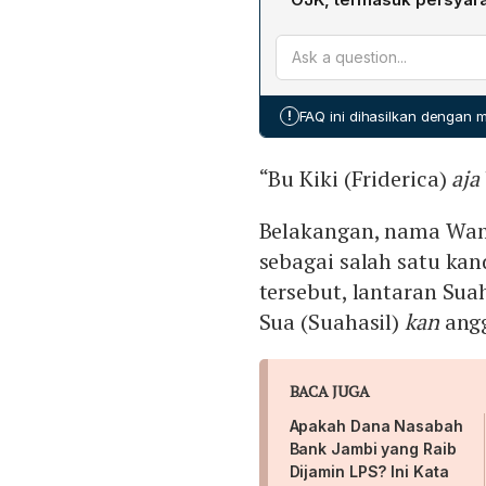
adalah Perry Warjiyo, Sua
mengawasi proses seleksi
Pendaftaran dilakukan secar
Erwan Agus Purwanto, Dha
dkojk.kemenkeu.go.id. Wak
Sebagai ketua, Purbaya m
00.00 WIB hingga 2 Maret
anggota yang turut menil
meliputi: warga negara Indo
untuk mengisi jabatan De
!
FAQ ini dihasilkan dengan
baik. Jabatan yang dibu
anggota, wakil ketua Dew
“Bu Kiki (Friderica)
aja
eksekutif pengawas pasar
anggota.
Belakangan, nama Wam
sebagai salah satu ka
tersebut, lantaran Sua
Sua (Suahasil)
kan
angg
BACA JUGA
Apakah Dana Nasabah
Bank Jambi yang Raib
Dijamin LPS? Ini Kata