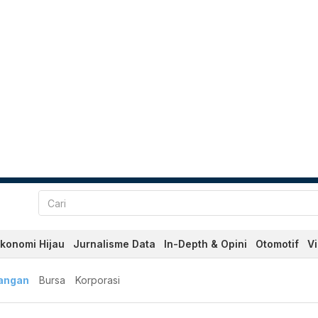
konomi Hijau
Jurnalisme Data
In-Depth & Opini
Otomotif
V
angan
Bursa
Korporasi