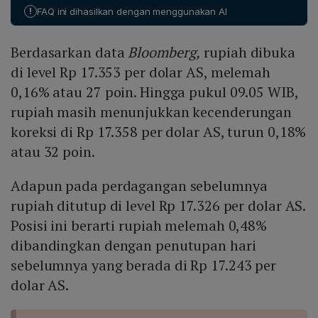
yang secara umum hawkish. Kenaikan indeks dolar AS
per dolar AS.
!
FAQ ini dihasilkan dengan menggunakan AI
sebagai respons memperberat tekanan pada rupiah.
Dengan mempertimbangkan sentimen tersebut, rupiah
Berdasarkan data
Bloomberg,
rupiah dibuka
diproyeksikan bergerak dalam kisaran Rp 17.300
hingga Rp 17.400 per dolar AS pada perdagangan hari
di level Rp 17.353 per dolar AS, melemah
ini.
0,16% atau 27 poin. Hingga pukul 09.05 WIB,
rupiah masih menunjukkan kecenderungan
koreksi di Rp 17.358 per dolar AS, turun 0,18%
atau 32 poin.
Adapun pada perdagangan sebelumnya
rupiah ditutup di level Rp 17.326 per dolar AS.
Posisi ini berarti rupiah melemah 0,48%
dibandingkan dengan penutupan hari
sebelumnya yang berada di Rp 17.243 per
dolar AS.