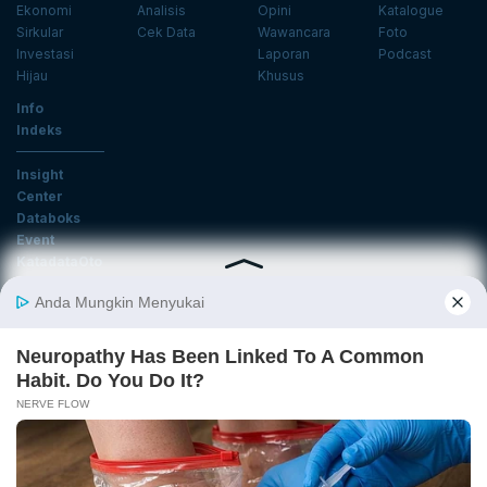
Ekonomi
Analisis
Opini
Katalogue
Sirkular
Cek Data
Wawancara
Foto
Investasi
Laporan
Podcast
Hijau
Khusus
Info
Indeks
Insight
Center
Databoks
Event
KatadataOto
Langganan Newsletter
Email
Daftar
Ikuti Kami