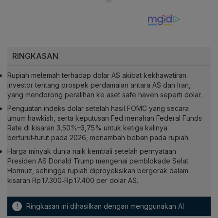
RINGKASAN
Rupiah melemah terhadap dolar AS akibat kekhawatiran
investor tentang prospek perdamaian antara AS dan Iran,
yang mendorong peralihan ke aset safe haven seperti dolar.
Penguatan indeks dolar setelah hasil FOMC yang secara
umum hawkish, serta keputusan Fed menahan Federal Funds
Rate di kisaran 3,50%–3,75% untuk ketiga kalinya
berturut‑turut pada 2026, menambah beban pada rupiah.
Harga minyak dunia naik kembali setelah pernyataan
Presiden AS Donald Trump mengenai pemblokade Selat
Hormuz, sehingga rupiah diproyeksikan bergerak dalam
kisaran Rp 17.300‑Rp 17.400 per dolar AS.
!
Ringkasan ini dihasilkan dengan menggunakan AI