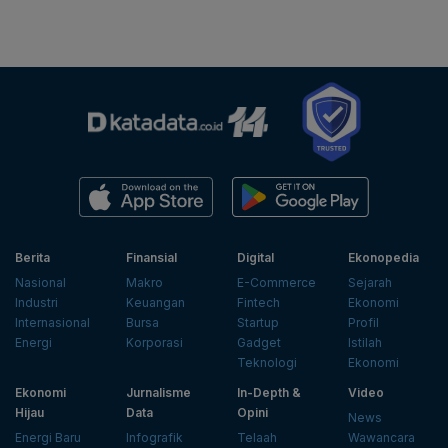
Berita
Finansial
Digital
Ekonopedia
Nasional
Makro
E-Commerce
Sejarah
Industri
Keuangan
Fintech
Ekonomi
Internasional
Bursa
Startup
Profil
Energi
Korporasi
Gadget
Istilah
Teknologi
Ekonomi
Ekonomi
Jurnalisme
In-Depth &
Video
Hijau
Data
Opini
News
Energi Baru
Infografik
Telaah
Wawancara