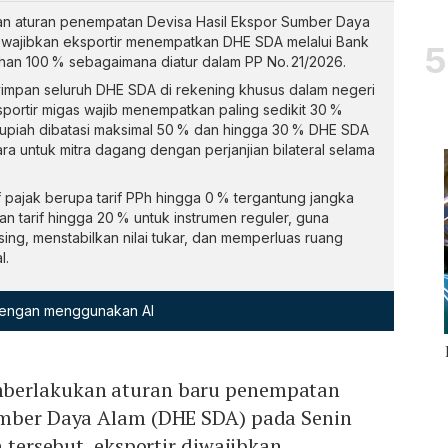
an aturan penempatan Devisa Hasil Ekspor Sumber Daya
ewajibkan eksportir menempatkan DHE SDA melalui Bank
han 100 % sebagaimana diatur dalam PP No. 21/2026.
yimpan seluruh DHE SDA di rekening khusus dalam negeri
sportir migas wajib menempatkan paling sedikit 30 %
 rupiah dibatasi maksimal 50 % dan hingga 30 % DHE SDA
ra untuk mitra dagang dengan perjanjian bilateral selama
 pajak berupa tarif PPh hingga 0 % tergantung jangka
 tarif hingga 20 % untuk instrumen reguler, guna
asing, menstabilkan nilai tukar, dan memperluas ruang
l.
 dengan menggunakan AI
berlakukan aturan baru penempatan
umber Daya Alam (DHE SDA) pada Senin
n tersebut, eksportir diwajibkan