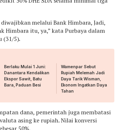
edikit 30% DHE SDA selama minimal tiga
iwajibkan melalui Bank Himbara, Jadi,
k Himbara itu, ya,” kata Purbaya dalam
u (31/5).
Berlaku Mulai 1 Juni:
Wamenpar Sebut
Danantara Kendalikan
Rupiah Melemah Jadi
Ekspor Sawit, Batu
Daya Tarik Wisman,
Bara, Paduan Besi
Ekonom Ingatkan Daya
Tahan
empatan dana, pemerintah juga membatasi
aluta asing ke rupiah. Nilai konversi
ebesar 50%.