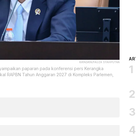
AR
KATADATA/FAUZA SYAHPUTRA
yampaikan paparan pada konferensi pers Kerangka
kal RAPBN Tahun Anggaran 2027 di Kompleks Parlemen,