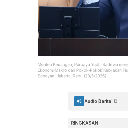
Menteri Keuangan, Purbaya Yudhi Sadewa men
Ekonomi Makro dan Pokok-Pokok Kebijakan Fis
Senayan, Jakarta, Rabu (20/5/2026).
Audio Berita
1:12
RINGKASAN