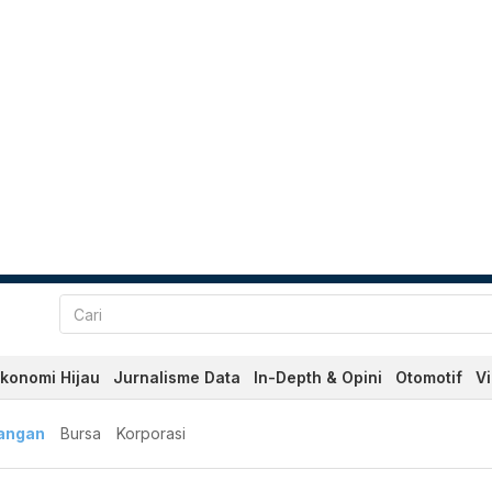
konomi Hijau
Jurnalisme Data
In-Depth & Opini
Otomotif
V
angan
Bursa
Korporasi