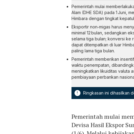
Pemerintah mulai memberlakuk
Alam (DHE SDA) pada 1 Juni, m
Himbara dengan tingkat kepatu
Eksportir non‑migas harus men
minimal 12 bulan, sedangkan ek
selama tiga bulan; konversi ke
dapat ditempatkan di luar Himba
paling lama tiga bulan.
Pemerintah memberikan insentif
waktu penempatan, dibandingkan
meningkatkan likuiditas valuta 
pembiayaan perbankan nasiona
!
Ringkasan ini dihasilkan
Pemerintah mulai mem
Devisa Hasil Ekspor S
(1/6). Melalui kebijaka