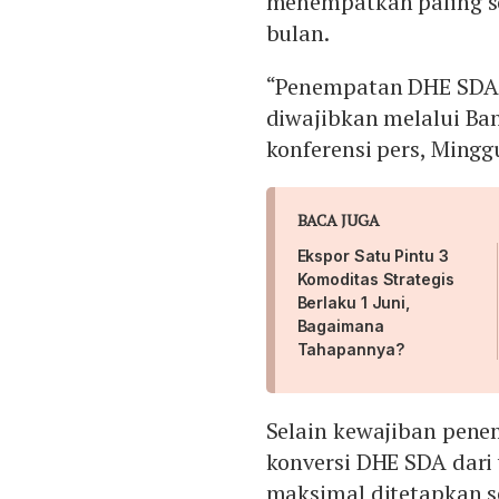
menempatkan paling s
bulan.
“Penempatan DHE SDA d
diwajibkan melalui Ban
konferensi pers, Mingg
BACA JUGA
Ekspor Satu Pintu 3
Komoditas Strategis
Berlaku 1 Juni,
Bagaimana
Tahapannya?
Selain kewajiban pen
konversi DHE SDA dari v
maksimal ditetapkan s