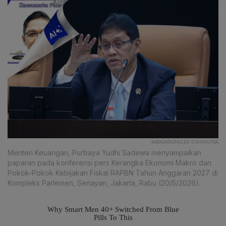
KATADATA/FAUZA SYAHPUTRA
Menteri Keuangan, Purbaya Yudhi Sadewa menyampaikan
paparan pada konferensi pers Kerangka Ekonomi Makro dan
Pokok-Pokok Kebijakan Fiskal RAPBN Tahun Anggaran 2027 di
Kompleks Parlemen, Senayan, Jakarta, Rabu (20/5/2026).