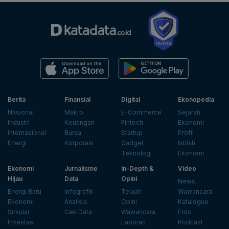
Berita
Finansial
Digital
Ekonopedia
Nasional
Makro
E-Commerce
Sejarah
Industri
Keuangan
Fintech
Ekonomi
Internasional
Bursa
Startup
Profil
Energi
Korporasi
Gadget
Istilah
Teknologi
Ekonomi
Ekonomi
Jurnalisme
In-Depth &
Video
Hijau
Data
Opini
News
Energi Baru
Infografik
Telaah
Wawancara
Ekonomi
Analisis
Opini
Katalogue
Sirkular
Cek Data
Wawancara
Foto
Investasi
Laporan
Podcast