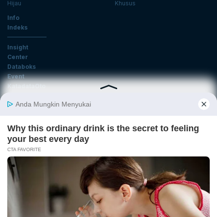
Hijau
Khusus
Info
Indeks
Insight
Center
Databoks
Event
KatadataOto
Langganan Newsletter
Email
Daftar
Ikuti Kami
Tentang Katadata
Advertising
Karier
Pedoman Media Siber
Kebijakan Privasi
Disclaimer
Hubungi Kami
©2026 Katadata. Hak cipta dilindungi Undang-undang.