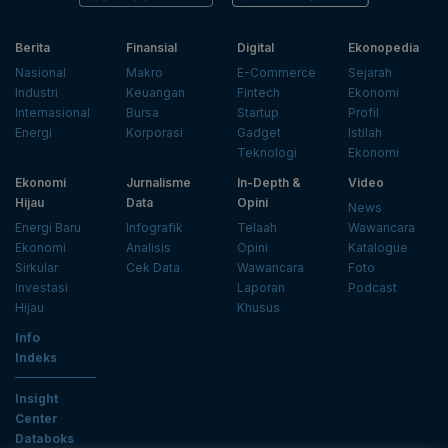
Berita
Finansial
Digital
Ekonopedia
Nasional
Makro
E-Commerce
Sejarah
Industri
Keuangan
Fintech
Ekonomi
Internasional
Bursa
Startup
Profil
Energi
Korporasi
Gadget
Istilah
Teknologi
Ekonomi
Ekonomi
Jurnalisme
In-Depth &
Video
Hijau
Data
Opini
News
Energi Baru
Infografik
Telaah
Wawancara
Ekonomi
Analisis
Opini
Katalogue
Sirkular
Cek Data
Wawancara
Foto
Investasi
Laporan
Podcast
Hijau
Khusus
Info
Indeks
Insight
Center
Databoks