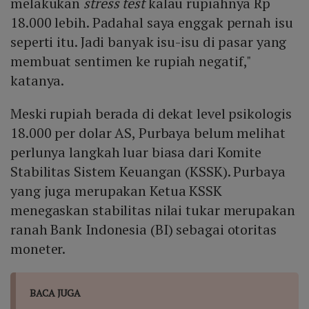
melakukan
stress test
kalau rupiahnya Rp
sehingga tidak ada tekanan fiskal yang menyebabkan
18.000 lebih. Padahal saya enggak pernah isu
pelemahan rupiah.
seperti itu. Jadi banyak isu-isu di pasar yang
membuat sentimen ke rupiah negatif,"
katanya.
Meski rupiah berada di dekat level psikologis
18.000 per dolar AS, Purbaya belum melihat
perlunya langkah luar biasa dari Komite
Stabilitas Sistem Keuangan (KSSK). Purbaya
yang juga merupakan Ketua KSSK
menegaskan stabilitas nilai tukar merupakan
ranah Bank Indonesia (BI) sebagai otoritas
moneter.
BACA JUGA