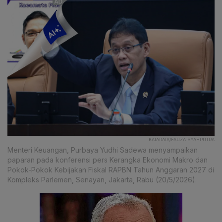
KATADATA/FAUZA SYAHPUTRA
Menteri Keuangan, Purbaya Yudhi Sadewa menyampaikan
paparan pada konferensi pers Kerangka Ekonomi Makro dan
Pokok-Pokok Kebijakan Fiskal RAPBN Tahun Anggaran 2027 di
Kompleks Parlemen, Senayan, Jakarta, Rabu (20/5/2026).