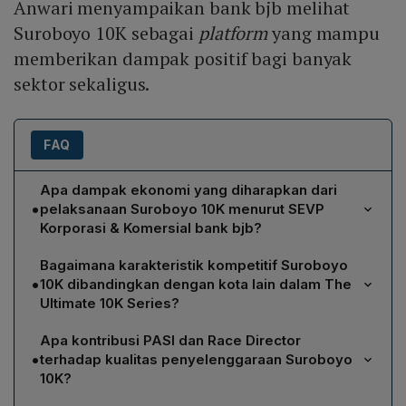
Anwari menyampaikan bank bjb melihat
Suroboyo 10K sebagai
platform
yang mampu
memberikan dampak positif bagi banyak
sektor sekaligus.
FAQ
Apa dampak ekonomi yang diharapkan dari
•
pelaksanaan Suroboyo 10K menurut SEVP
Korporasi & Komersial bank bjb?
Isa Anwari, SEVP Korporasi & Komersial bank bjb,
Bagaimana karakteristik kompetitif Suroboyo
menjelaskan bahwa Suroboyo 10K berpotensi
•
10K dibandingkan dengan kota lain dalam The
menggerakkan ekonomi lokal melalui sektor kuliner,
Ultimate 10K Series?
hospitality, transportasi, dan UMKM. Kehadiran area DIGI
CEO KG Media, Andi Budiman, menyatakan bahwa
bank bjb Teras Lokal menjadi platform promosi bagi
Apa kontribusi PASI dan Race Director
Suroboyo 10K menonjol dengan karakter berani, cepat,
pelaku usaha, meningkatkan perputaran uang dan
•
terhadap kualitas penyelenggaraan Suroboyo
dan sangat kompetitif. Berbeda dengan Bandung yang
eksposur produk. Selain itu, event ini mempertemukan
10K?
terkenal dengan udara sejuk dan peluang personal
komunitas lari, pelari, dan masyarakat dari berbagai