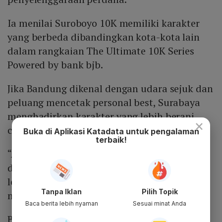
Ia menilai Suroboyo 10K memiliki karakter
yang berbeda dibandingkan kota-kota lain
dalam rangkaian The Ultimate 10K Series
Powered by bank bjb.
Jika Bandung dikenal dengan udara sejuk dan
peluang mencetak personal best, Surabaya
menghadirkan karakter yang lebih berani,
×
cepat, dan kompetitif.
Buka di Aplikasi Katadata untuk pengalaman
terbaik!
“Atmosfer kompetitifnya terasa lebih kuat
dan lebih
wani
. Karakter pelarinya terasa
lebih berani untuk
push pace
dan saling
Tanpa Iklan
Pilih Topik
memacu satu sama lain,” ujarnya.
Baca berita lebih nyaman
Sesuai minat Anda
Bahkan cuaca khas Surabaya yang cukup