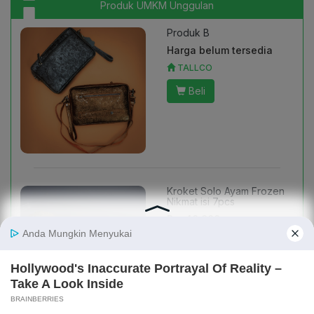
Produk UMKM Unggulan
Produk B
Harga belum tersedia
TALLCO
Beli
Kroket Solo Ayam Frozen
Nikmat isi 7pcs
Rp. 40.000
Kroket Solo Sinten
Beli