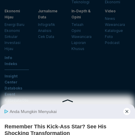
Teknologi
Ekonomi
Ekonomi
Jurnalisme
In-Depth &
Video
Hijau
Data
Opini
News
Energi Baru
Infografik
Telaah
Wawancara
Ekonomi
Analisis
Opini
Katalogue
Sirkular
Cek Data
Wawancara
Foto
Investasi
Laporan
Podcast
Hijau
Khusus
Info
Indeks
Insight
Center
Databoks
Event
KatadataOto
Langganan Newsletter
Email
Daftar