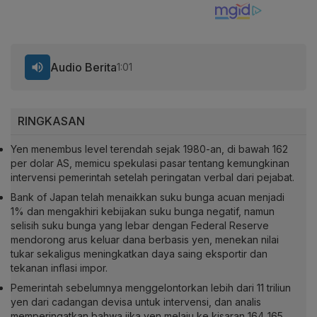
Audio Berita
1:01
RINGKASAN
Yen menembus level terendah sejak 1980-an, di bawah 162
per dolar AS, memicu spekulasi pasar tentang kemungkinan
intervensi pemerintah setelah peringatan verbal dari pejabat.
Bank of Japan telah menaikkan suku bunga acuan menjadi
1% dan mengakhiri kebijakan suku bunga negatif, namun
selisih suku bunga yang lebar dengan Federal Reserve
mendorong arus keluar dana berbasis yen, menekan nilai
tukar sekaligus meningkatkan daya saing eksportir dan
tekanan inflasi impor.
Pemerintah sebelumnya menggelontorkan lebih dari 11 triliun
yen dari cadangan devisa untuk intervensi, dan analis
memperingatkan bahwa jika yen melaju ke kisaran 164‑165