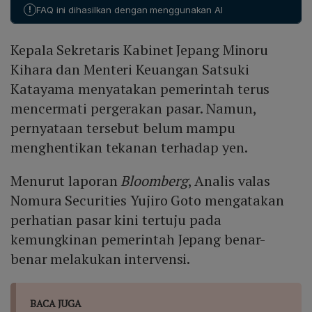
miliar) antara 28 April hingga 27 Mei. Saat ini, pasar
sebagian besar dibayar dalam dolar. (3) Faktor
!
FAQ ini dihasilkan dengan menggunakan AI
fokus pada apakah otoritas Jepang akan melakukan
struktural seperti populasi yang menua, pertumbuhan
intervensi langsung atau memperkuat peringatan
ekonomi lemah, dan beban utang publik tinggi
Kepala Sekretaris Kabinet Jepang Minoru
verbal. Menteri Keuangan Satsuki Katayama
membatasi ruang bagi BOJ untuk menaikkan suku
menyatakan kesiapan mengambil "langkah tegas" jika
Kihara dan Menteri Keuangan Satsuki
bunga secara agresif. Kombinasi ini menahan efektivitas
terjadi spekulasi berlebihan. Analis Bloomberg
kebijakan moneter dalam menguatkan yen.
Katayama menyatakan pemerintah terus
memperkirakan perhatian akan beralih ke kisaran
mencermati pergerakan pasar. Namun,
164‑165 yen per dolar AS; jika yen mendekati atau
pernyataan tersebut belum mampu
melewati level tersebut, peluang intervensi diprediksi
meningkat secara signifikan.
menghentikan tekanan terhadap yen.
Menurut laporan
Bloomberg
, Analis valas
Nomura Securities Yujiro Goto mengatakan
perhatian pasar kini tertuju pada
kemungkinan pemerintah Jepang benar-
benar melakukan intervensi.
BACA JUGA