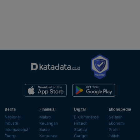
Berita
Finansial
Digital
Ekonopedia
Nasional
Makro
E-Commerce
Sejarah
Industri
Keuangan
Fintech
Ekonomi
Internasional
Bursa
Startup
Profil
Energi
Korporasi
Gadget
Istilah