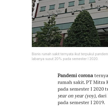
Bisnis rumah sakit ternyata ikut terpukul pande
labanya susut 20% pada semester I 2020.
Pandemi corona
ternya
rumah sakit. PT Mitra 
pada semester I 2020 
year on year (yoy)
, dar
pada semester I 2019.