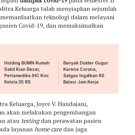
isipasi
dampak covid-19
pada semester II
Mitra Keluarga talah menyiapkan sejumlah
ya memanfaatkan teknologi dalam melayani
 pasien Covid-19, dan memaksimalkan
Holding BUMN Rumah
Banyak Dokter Gugur
Sakit Kian Besar,
Karena Corona,
Pertamedika IHC Kini
Satgas Ingatkan RS
Kelola 35 RS
Batasi Jam Kerja
ra Keluarga, Joyce V. Handajani,
an akan melakukan pengembangan
an atau
testing
dan perawatan pasien
pada layanan
home care
dan juga