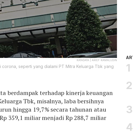
AR
KATADATA | ARIEF KAMALUDIN
mi corona, seperti yang dialami PT Mitra Keluarga Tbk yang
ta berdampak terhadap kinerja keuangan
Keluarga Tbk, misalnya, laba bersihnya
turun hingga 19,7% secara tahunan atau
i Rp 359,1 miliar menjadi Rp 288,7 miliar