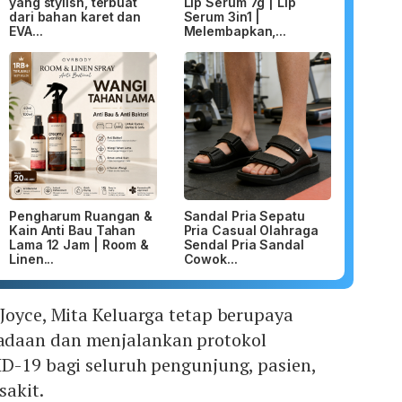
yang stylish, terbuat
Lip Serum 7g | Lip
dari bahan karet dan
Serum 3in1 |
EVA...
Melembapkan,...
Pengharum Ruangan &
Sandal Pria Sepatu
Kain Anti Bau Tahan
Pria Casual Olahraga
Lama 12 Jam | Room &
Sendal Pria Sandal
Linen...
Cowok...
Joyce, Mita Keluarga tetap berupaya
daan dan menjalankan protokol
D-19 bagi seluruh pengunjung, pasien,
sakit.