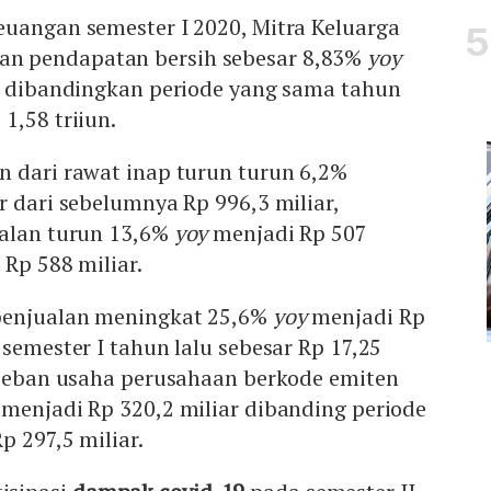
euangan semester I 2020, Mitra Keluarga
n pendapatan bersih sebesar 8,83%
yoy
un dibandingkan periode yang sama tahun
1,58 triiun.
n dari rawat inap turun turun 6,2%
r dari sebelumnya Rp 996,3 miliar,
jalan turun 13,6%
yoy
menjadi Rp 507
 Rp 588 miliar.
penjualan meningkat 25,6%
yoy
menjadi Rp
 semester I tahun lalu sebesar Rp 17,25
l beban usaha perusahaan berkode emiten
menjadi Rp 320,2 miliar dibanding periode
p 297,5 miliar.