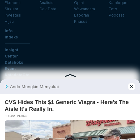
Ekonomi
Analisis
Opini
Katalogue
Sirkular
Cek Data
Wawancara
Foto
Investasi
Laporan
Podcast
Hijau
Khusus
Info
Indeks
Insight
Center
Databoks
Event
KatadataOto
Langganan Newsletter
Email
Daftar
Ikuti Kami