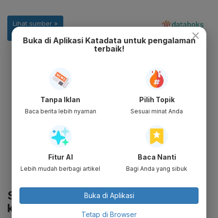
×
Buka di Aplikasi Katadata untuk pengalaman
terbaik!
Tanpa Iklan
Pilih Topik
Baca berita lebih nyaman
Sesuai minat Anda
Fitur AI
Baca Nanti
Lebih mudah berbagi artikel
Bagi Anda yang sibuk
Supra Boga Lestari Tambah Modal
Buka di Aplikasi
ke Anak Usaha
Tetap di Browser