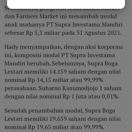
Sebelumnya, pengelola retail Ranch Market
dan Farmers Market ini menambah modal
anak usahanya PT Supra Investama Mandiri
sebesar Rp 5,5 miliar pada 31 Agustus 2021.
Hady menyampaikan, dengan aksi korporasi
ini, komposisi modal PT Supra Investama
Mandiri berubah. Sebelumnya, Supra Boga
Lestari memiliki 14.159 saham dengan nilai
nominal Rp 14,15 miliar atau 99,99%
perusahaan. Suharno Kusumodjojo 1 saham
dengan nilai nominal Rp 1 juta atau 0,01%.
Sesudah penambahan modal, Supra Boga
Lestari memiliki 19.659 saham dengan nilai
nominal Rp 19,65 miliar atau 99,99%.