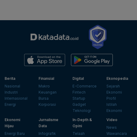
Berita
Finansial
Digital
Ekonopedia
Nasional
Makro
E-Commerce
Sejarah
Industri
Keuangan
Fintech
Ekonomi
Internasional
Bursa
Startup
Profil
Energi
Korporasi
Gadget
Istilah
Teknologi
Ekonomi
Ekonomi
Jurnalisme
In-Depth &
Video
Hijau
Data
Opini
News
Energi Baru
Infografik
Telaah
Wawancara