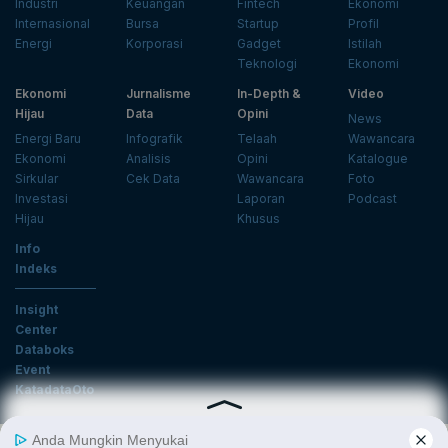
Industri
Keuangan
Fintech
Ekonomi
Internasional
Bursa
Startup
Profil
Energi
Korporasi
Gadget
Istilah
Teknologi
Ekonomi
Ekonomi
Jurnalisme
In-Depth &
Video
Hijau
Data
Opini
News
Energi Baru
Infografik
Telaah
Wawancara
Ekonomi
Analisis
Opini
Katalogue
Sirkular
Cek Data
Wawancara
Foto
Investasi
Laporan
Podcast
Hijau
Khusus
Info
Indeks
Insight
Center
Databoks
Event
KatadataOto
Langganan Newsletter