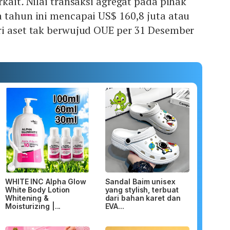
rkait
.
Nilai transaksi agregat pada pihak
 tahun ini mencapai US$ 160,8 juta atau
ri aset tak berwujud OUE per 31 Desember
WHITE INC Alpha Glow
Sandal Baim unisex
White Body Lotion
yang stylish, terbuat
Whitening &
dari bahan karet dan
Moisturizing |...
EVA...