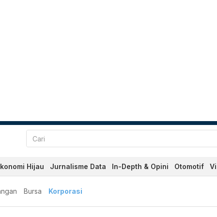
konomi Hijau
Jurnalisme Data
In-Depth & Opini
Otomotif
V
angan
Bursa
Korporasi