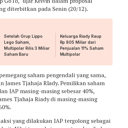
 GoTo," ujar Kelvin dalam proposal
ang diterbitkan pada Senin (20/12).
Setelah Grup Lippo
Keluarga Riady Raup
Lego Saham,
Rp 805 Miliar dari
Multipolar Rilis 3 Miliar
Penjualan 11% Saham
Saham Baru
Multipolar
 pemegang saham pengendali yang sama,
an James Tjahaja RIady. Pemilikan saham
dan IAP masing-masing sebesar 40%,
ames Tjahaja Riady di masing-masing
 60%.
saksi yang dilakukan IAP tergolong sebagai