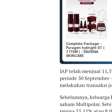
Complete Package -
Puragen hybright-XT (
7 ITEM ) - DAVIENA
SKINCARE
IAP telah menjual 11,3
periode 30 September -
melakukan transaksi ju
Sebelumnya, keluarga R
saham Multipolar. Sete
tersisa 55,11% atau 8,