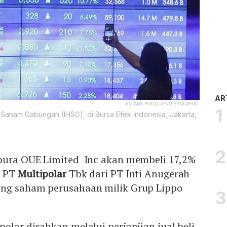
AR
ANTARA FOTO/ RENO ESNIR/FOC.
 Saham Gabungan (IHSG), di Bursa Efek Indonesia, Jakarta,
pura OUE Limited Inc akan membeli 17,2%
m PT
Multipolar
Tbk dari PT Inti Anugerah
ang saham perusahaan milik Grup Lippo
olar disahkan melalui perjanjian jual beli