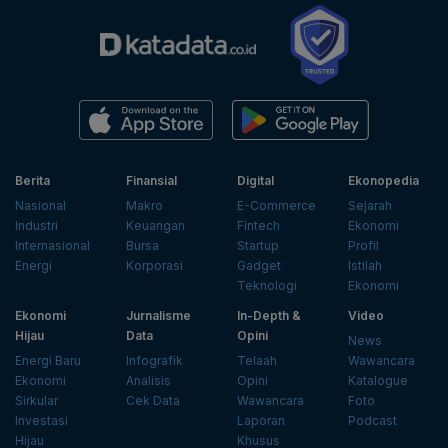
Berita
Finansial
Digital
Ekonopedia
Nasional
Makro
E-Commerce
Sejarah
Industri
Keuangan
Fintech
Ekonomi
Internasional
Bursa
Startup
Profil
Energi
Korporasi
Gadget
Istilah
Teknologi
Ekonomi
Ekonomi
Jurnalisme
In-Depth &
Video
Hijau
Data
Opini
News
Energi Baru
Infografik
Telaah
Wawancara
Ekonomi
Analisis
Opini
Katalogue
Sirkular
Cek Data
Wawancara
Foto
Investasi
Laporan
Podcast
Hijau
Khusus