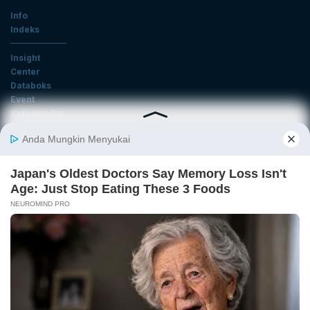
Info
Indeks
Insight
Center
Databoks
Event
KatadataOto
Langganan Newsletter
Email
Daftar
Ikuti Kami
Tentang Katadata
Advertising
Karier
Pedoman Media Siber
Kebijakan Privasi
Disclaimer
Hubungi Kami
©2026 Katadata. Hak cipta dilindungi Undang-undang.