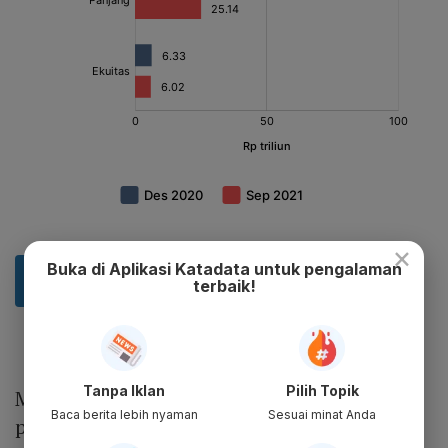
×
Buka di Aplikasi Katadata untuk pengalaman
terbaik!
Tanpa Iklan
Pilih Topik
Menteri BUMN Erick Thohir mengatakan
Baca berita lebih nyaman
Sesuai minat Anda
proses restrukturisasi tahap ketiga menjadi