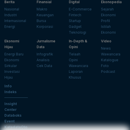
Berita
Finansial
Digital
Ekonopedia
Nasional
Makro
E-Commerce
Sejarah
Industri
Keuangan
Fintech
Ekonomi
Internasional
Bursa
Startup
Profil
Energi
Korporasi
Gadget
Istilah
Teknologi
Ekonomi
Ekonomi
Jurnalisme
In-Depth &
Video
Hijau
Data
Opini
News
Energi Baru
Infografik
Telaah
Wawancara
Ekonomi
Analisis
Opini
Katalogue
Sirkular
Cek Data
Wawancara
Foto
Investasi
Laporan
Podcast
Hijau
Khusus
Info
Indeks
Insight
Center
Databoks
Event
KatadataOto