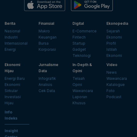
Berita
Finansial
Digital
Ekonopedia
Nasional
Makro
E-Commerce
Sejarah
Industri
Keuangan
Fintech
Ekonomi
Internasional
Bursa
Startup
Profil
Energi
Korporasi
Gadget
Istilah
Teknologi
Ekonomi
Ekonomi
Jurnalisme
In-Depth &
Video
Hijau
Data
Opini
News
Energi Baru
Infografik
Telaah
Wawancara
Ekonomi
Analisis
Opini
Katalogue
Sirkular
Cek Data
Wawancara
Foto
Investasi
Laporan
Podcast
Hijau
Khusus
Info
Indeks
Insight
Center