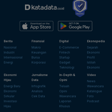
Berita
Finansial
Digital
Ekonopedia
Nasional
Makro
E-Commerce
Sejarah
Industri
Keuangan
Fintech
Ekonomi
Internasional
Bursa
Startup
Profil
Energi
Korporasi
Gadget
Istilah
Teknologi
Ekonomi
Ekonomi
Jurnalisme
In-Depth &
Video
Hijau
Data
Opini
News
Energi Baru
Infografik
Telaah
Wawancara
Ekonomi
Analisis
Opini
Katalogue
Sirkular
Cek Data
Wawancara
Foto
Investasi
Laporan
Podcast
Hijau
Khusus