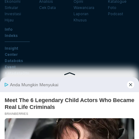
Ekonomi
Analisis
Opini
Katalogue
Sirkular
Cek Data
Wawancara
Foto
Investasi
Laporan
Podcast
Hijau
Khusus
Info
Indeks
Insight
Center
Databoks
Event
KatadataOto
Langganan Newsletter
Email
Daftar
Ikuti Kami