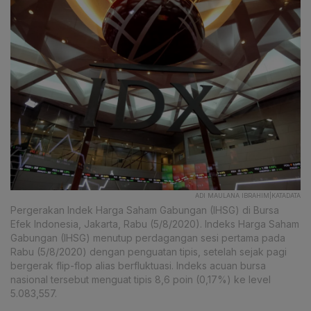
ADI MAULANA IBRAHIM|KATADATA
Pergerakan Indek Harga Saham Gabungan (IHSG) di Bursa
Efek Indonesia, Jakarta, Rabu (5/8/2020). Indeks Harga Saham
Gabungan (IHSG) menutup perdagangan sesi pertama pada
Rabu (5/8/2020) dengan penguatan tipis, setelah sejak pagi
bergerak flip-flop alias berfluktuasi. Indeks acuan bursa
nasional tersebut menguat tipis 8,6 poin (0,17%) ke level
5.083,557.