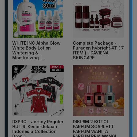
WHITE INC Alpha Glow
Complete Package -
White Body Lotion
Puragen hybright-XT ( 7
Whitening &
ITEM ) - DAVIENA
Moisturizing |...
SKINCARE
DXPRO - Jersey Reguler
DIKIRIM 2 BOTOL
HUT RI Kemerdekaan
PARFUM SCARLETT
Indonesia Collection
PARFUM WANITA
Drop 1...
PARFUM PRIA WANGI