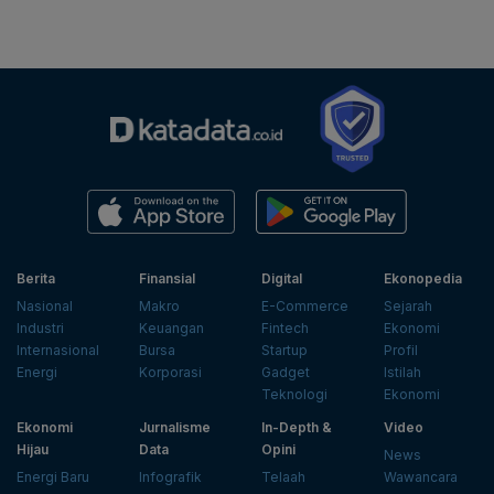
Berita
Finansial
Digital
Ekonopedia
Nasional
Makro
E-Commerce
Sejarah
Industri
Keuangan
Fintech
Ekonomi
Internasional
Bursa
Startup
Profil
Energi
Korporasi
Gadget
Istilah
Teknologi
Ekonomi
Ekonomi
Jurnalisme
In-Depth &
Video
Hijau
Data
Opini
News
Energi Baru
Infografik
Telaah
Wawancara