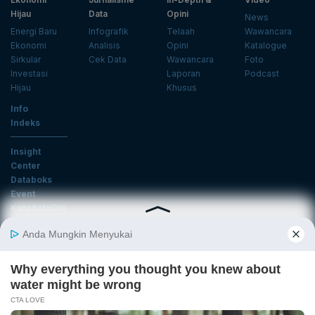
Hijau
Data
Opini
News
Energi Baru
Infografik
Telaah
Wawancara
Ekonomi
Analisis
Opini
Katalogue
Sirkular
Cek Data
Wawancara
Foto
Investasi
Laporan
Podcast
Hijau
Khusus
Info
Indeks
Insight
Center
Databoks
Event
KatadataOto
Langganan Newsletter
Email
Daftar
Ikuti Kami