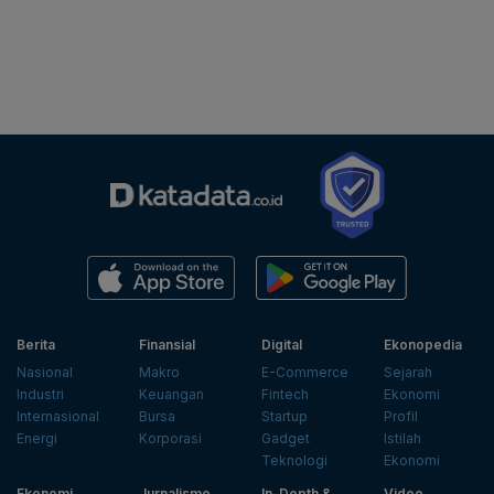
Berita
Finansial
Digital
Ekonopedia
Nasional
Makro
E-Commerce
Sejarah
Industri
Keuangan
Fintech
Ekonomi
Internasional
Bursa
Startup
Profil
Energi
Korporasi
Gadget
Istilah
Teknologi
Ekonomi
Ekonomi
Jurnalisme
In-Depth &
Video