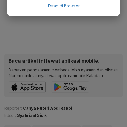
Tetap di Browser
Baca artikel ini lewat aplikasi mobile.
Dapatkan pengalaman membaca lebih nyaman dan nikmati
fitur menarik lainnya lewat aplikasi mobile Katadata.
Reporter:
Cahya Puteri Abdi Rabbi
Editor:
Syahrizal Sidik