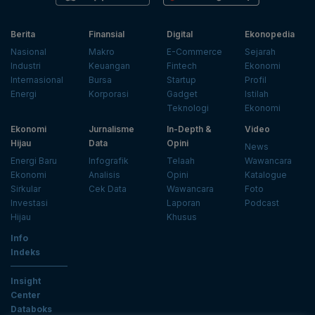
Berita
Finansial
Digital
Ekonopedia
Nasional
Makro
E-Commerce
Sejarah
Industri
Keuangan
Fintech
Ekonomi
Internasional
Bursa
Startup
Profil
Energi
Korporasi
Gadget
Istilah
Teknologi
Ekonomi
Ekonomi
Jurnalisme
In-Depth &
Video
Hijau
Data
Opini
News
Energi Baru
Infografik
Telaah
Wawancara
Ekonomi
Analisis
Opini
Katalogue
Sirkular
Cek Data
Wawancara
Foto
Investasi
Laporan
Podcast
Hijau
Khusus
Info
Indeks
Insight
Center
Databoks