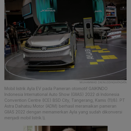
MUHAMMAD ZAENUDDIN|KATADATA
Mobil listrik Ayla EV pada Pameran otomotif GAIKINDO
Indonesia International Auto Show (GIIAS) 2022 di Indonesia
Convention Centre (ICE) BSD City, Tangerang, Kamis (11/8). PT
Astra Daihatsu Motor (ADM) berhasil meramaikan pameran
GIIAS 2022 dengan memamerkan Ayla yang sudah dikonversi
menjadi mobil listrik.\\