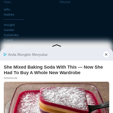
Hijau
Khusus
Info
Indeks
Insight
Center
Databoks
Event
KatadataOto
Langganan Newsletter
Email
Daftar
Ikuti Kami
Tentang Katadata
Advertising
Karier
Pedoman Media Siber
Kebijakan Privasi
Disclaimer
Hubungi Kami