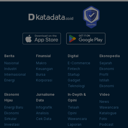
Berita
Finansial
Digital
Ekonopedia
Nasional
Makro
E-Commerce
Sejarah
Industri
Keuangan
Fintech
Ekonomi
Internasional
Bursa
Startup
Profil
Energi
Korporasi
Gadget
Istilah
Teknologi
Ekonomi
Ekonomi
Jurnalisme
In-Depth &
Video
Hijau
Data
Opini
News
Energi Baru
Infografik
Telaah
Wawancara
Ekonomi
Analisis
Opini
Katalogue
Sirkular
Cek Data
Wawancara
Foto
Investasi
Laporan
Podcast