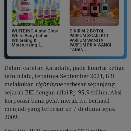
WHITE INC Alpha Glow
DIKIRIM 2 BOTOL
White Body Lotion
PARFUM SCARLETT
Whitening &
PARFUM WANITA
Moisturizing |...
PARFUM PRIA WANGI
TAHAN...
Dalam catatan Katadata, pada kuartal ketiga
tahun lalu, tepatnya September 2021, BRI
melakukan
right issue
terbesar sepanjang
sejarah BEI dengan nilai Rp 95,9 triliun. Aksi
korporasi bank pelat merah itu berhasil
menjadi yang terbesar ke-7 di dunia sejak
2009.
Saat itu, BBRI menawarkan 28,2 miliar