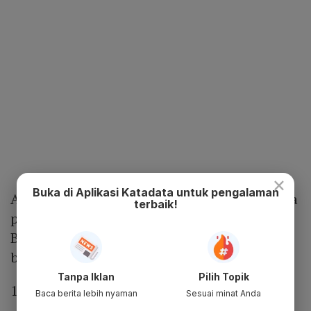
×
Buka di Aplikasi Katadata untuk pengalaman
Adapun, 42 Perusahaan Tercatat yang berada
terbaik!
pada
pipeline right issue
berdasarkan data
BEI tersebar pada berbagai sektor sebagai
berikut:
Tanpa Iklan
Pilih Topik
1 perusahaan dari sektor layanan kesehatan
Baca berita lebih nyaman
Sesuai minat Anda