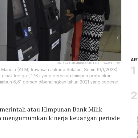
AR
ANTARA FOTO/INDRIANTO EKO SUWARSO/TOM.
 Mandiri (ATM) kawasan Jakarta Selatan, Senin (9/1/2023).
 pihak ketiga (DPK) yang berhasil dihimpun perbankan
tumbuh 6,61 persen dibandingkan tahun 2021 yang sebesar
emerintah atau Himpunan Bank Milik
ah mengumumkan kinerja keuangan periode