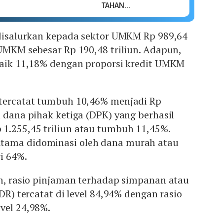
TAHAN...
 disalurkan kepada sektor UMKM Rp 989,64
 UMKM sebesar Rp 190,48 triliun. Adapun,
 naik 11,18% dengan proporsi kredit UMKM
 tercatat tumbuh 10,46% menjadi Rp
n dana pihak ketiga (DPK) yang berhasil
1.255,45 triliun atau tumbuh 11,45%.
tama didominasi oleh dana murah atau
i 64%.
an, rasio pinjaman terhadap simpanan atau
LDR) tercatat di level 84,94% dengan rasio
vel 24,98%.