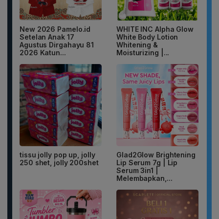
New 2026 Pamelo.id
WHITE INC Alpha Glow
Setelan Anak 17
White Body Lotion
Agustus Dirgahayu 81
Whitening &
2026 Katun...
Moisturizing |...
tissu jolly pop up, jolly
Glad2Glow Brightening
250 shet, jolly 200shet
Lip Serum 7g | Lip
Serum 3in1 |
Melembapkan,...