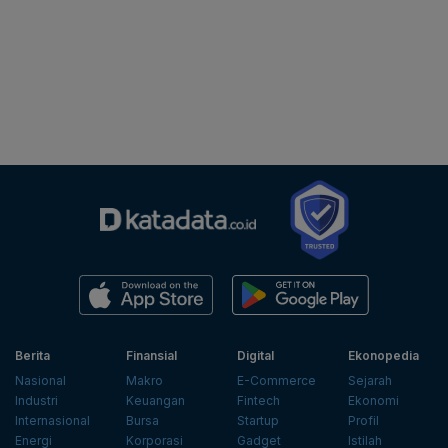
Berita
Finansial
Digital
Ekonopedia
Nasional
Makro
E-Commerce
Sejarah
Industri
Keuangan
Fintech
Ekonomi
Internasional
Bursa
Startup
Profil
Energi
Korporasi
Gadget
Istilah