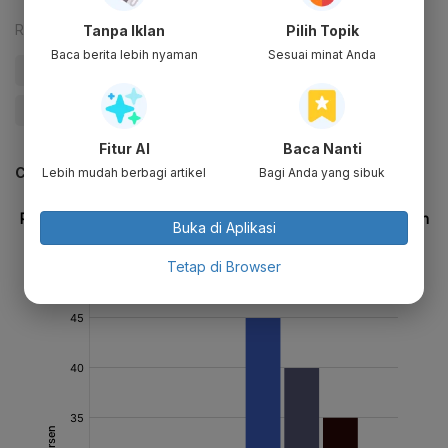
Reporter:
Zahwa Madjid
Tanpa Iklan
Pilih Topik
Baca berita lebih nyaman
Sesuai minat Anda
#Lo Kheng Hong
#ABM Investama
#Emiten:ABMM
#Dividen
#Update Me
Fitur AI
Baca Nanti
CEK JUGA DATA INI
Lebih mudah berbagi artikel
Bagi Anda yang sibuk
Buka di Aplikasi
Tetap di Browser