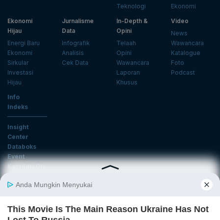
Teknologi
Ekonomi
Ekonomi
Jurnalisme
In-Depth &
Video
Hijau
Data
Opini
News
Energi Baru
Infografik
Telaah
Wawancara
Ekonomi
Analisis
Opini
Katalogue
Sirkular
Cek Data
Wawancara
Foto
Investasi
Laporan
Podcast
Hijau
Khusus
Info
Indeks
Insight
Center
Databoks
Event
KatadataOto
Langganan Newsletter
Email
Daftar