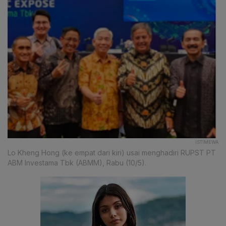
ISTIMEWA
Lo Kheng Hong (ke empat dari kiri) usai menghadiri RUPST PT
ABM Investama Tbk (ABMM), Rabu (10/5).