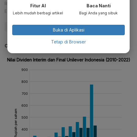
Reporter:
Patricia Yashinta Desy Abigail
Fitur AI
Baca Nanti
Editor:
Syahrizal Sidik
Lebih mudah berbagi artikel
Bagi Anda yang sibuk
#Dividen
#Unilever Indonesia
#Give Me Perspective
Buka di Aplikasi
Tetap di Browser
CEK JUGA DATA INI