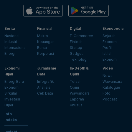
Berita
Finansial
Digital
Ekonopedia
Nasional
Makro
E-Commerce
Sejarah
Industri
Keuangan
Fintech
Ekonomi
Internasional
Bursa
Startup
Profil
Energi
Korporasi
Gadget
Istilah
Teknologi
Ekonomi
Ekonomi
Jurnalisme
In-Depth &
Video
Hijau
Data
Opini
News
Energi Baru
Infografik
Telaah
Wawancara
Ekonomi
Analisis
Opini
Katalogue
Sirkular
Cek Data
Wawancara
Foto
Investasi
Laporan
Podcast
Hijau
Khusus
Info
Indeks
Insight