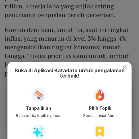
triliun. Kinerja laba yang anjlok seiring
penurunan penjualan bersih perseroan.
Namun demikian, lanjut Ira, saat ini tingkat
inflasi yang menurun di level 3% hingga 4%
mengembalikan tingkat konsumsi rumah
tangga. "Fokus prioritas kami untuk tumbuh
lebih kuat selaras dengan ambisi jangka
×
Buka di Aplikasi Katadata untuk pengalaman
panjang kami," katanya.
terbaik!
Baca artikel ini lewat aplikasi mobile.
Dapatkan pengalaman membaca lebih nyaman dan nikmati
fitur menarik lainnya lewat aplikasi mobile Katadata.
Tanpa Iklan
Pilih Topik
Baca berita lebih nyaman
Sesuai minat Anda