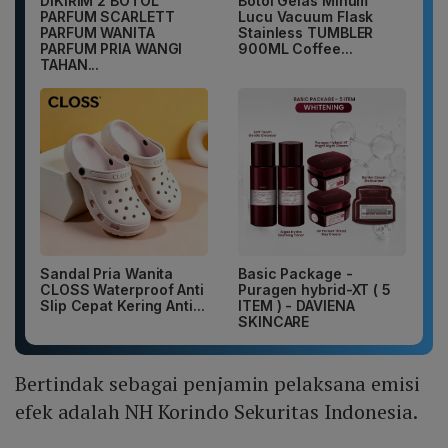
DIKIRIM 2 BOTOL
Botol Gelas Minum
PARFUM SCARLETT
Lucu Vacuum Flask
PARFUM WANITA
Stainless TUMBLER
PARFUM PRIA WANGI
900ML Coffee...
TAHAN...
Sandal Pria Wanita
Basic Package -
CLOSS Waterproof Anti
Puragen hybrid-XT ( 5
Slip Cepat Kering Anti...
ITEM ) - DAVIENA
SKINCARE
Bertindak sebagai penjamin pelaksana emisi
efek adalah NH Korindo Sekuritas Indonesia.