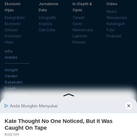
Ekonomi
Jurnalisme
In-Depth &
Video
Hijau
Data
Opini
News
Energi Baru
Infografik
Telaah
Wawancara
Ekonomi
Analisis
Opini
Katalogue
Sirkular
Cek Data
Wawancara
Foto
Investasi
Laporan
Podcast
Hijau
Khusus
Info
Indeks
Insight
Center
Databoks
Event
KatadataOto
Langganan Newsletter
Email
Daftar