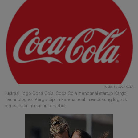
WEBSITE COCA COLA
Ilustrasi, logo Coca Cola. Coca Cola mendanai startup Kargo
Technologies. Kargo dipilih karena telah mendukung logistik
perusahaan minuman tersebut.