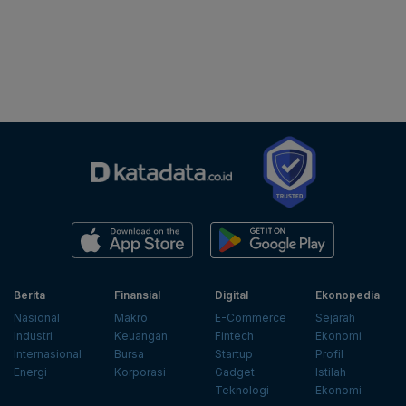
Berita
Finansial
Digital
Ekonopedia
Nasional
Makro
E-Commerce
Sejarah
Industri
Keuangan
Fintech
Ekonomi
Internasional
Bursa
Startup
Profil
Energi
Korporasi
Gadget
Istilah
Teknologi
Ekonomi