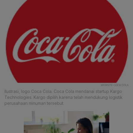
WEBSITE COCA COLA
Ilustrasi, logo Coca Cola. Coca Cola mendanai startup Kargo
Technologies. Kargo dipilih karena telah mendukung logistik
perusahaan minuman tersebut.