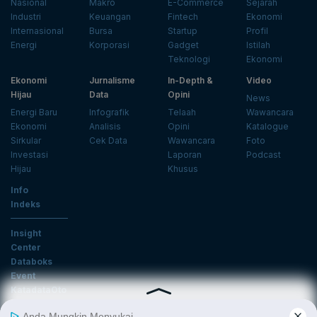
Nasional
Makro
E-Commerce
Sejarah
Industri
Keuangan
Fintech
Ekonomi
Internasional
Bursa
Startup
Profil
Energi
Korporasi
Gadget
Istilah
Teknologi
Ekonomi
Ekonomi
Jurnalisme
In-Depth &
Video
Hijau
Data
Opini
News
Energi Baru
Infografik
Telaah
Wawancara
Ekonomi
Analisis
Opini
Katalogue
Sirkular
Cek Data
Wawancara
Foto
Investasi
Laporan
Podcast
Hijau
Khusus
Info
Indeks
Insight
Center
Databoks
Event
KatadataOto