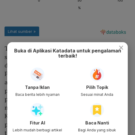
×
Terkait kinerja, penjualan GRPM pada 2022
Buka di Aplikasi Katadata untuk pengalaman
sebesar Rp 325,9 miliar meningkat 3,8%
terbaik!
dibandingkan 2021 Rp 313,9 miliar.
Peningkatan tersebut terutama disebabkan
adanya penambahan area distribusi baru
Tanpa Iklan
Pilih Topik
pada 2022. Sedangkan beban pokok
Baca berita lebih nyaman
Sesuai minat Anda
penjualan naik 4,5% dari Rp 289,8 miliar
menjadi Rp 302,8 miliar pada tahun lalu.
Kenaikan terjadi sehubungan dengan
peningkatan penjualan. Adapun laba neto
Fitur AI
Baca Nanti
Lebih mudah berbagi artikel
Bagi Anda yang sibuk
tahun berjalan pada 2022 Rp 2,3 miliar,