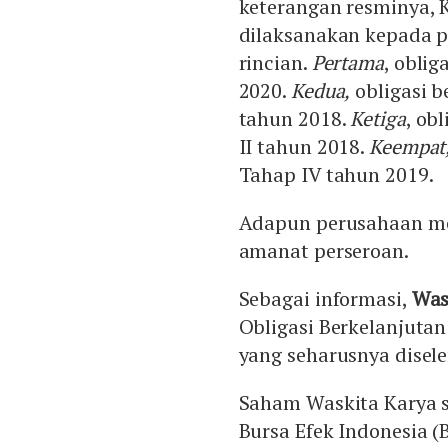
keterangan resminya, 
dilaksanakan kepada p
rincian.
Pertama
, oblig
2020.
Kedua,
obligasi b
tahun 2018.
Ketiga
, ob
II tahun 2018.
Keempat
Tahap IV tahun 2019.
Adapun perusahaan me
amanat perseroan.
Sebagai informasi,
Was
Obligasi Berkelanjutan
yang seharusnya disel
Saham Waskita Karya sa
Bursa Efek Indonesia 