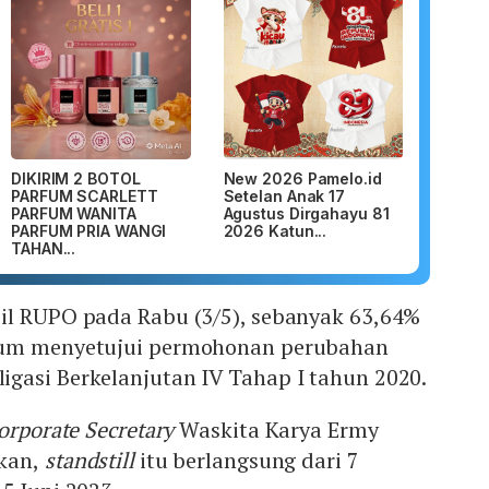
DIKIRIM 2 BOTOL
New 2026 Pamelo.id
PARFUM SCARLETT
Setelan Anak 17
PARFUM WANITA
Agustus Dirgahayu 81
PARFUM PRIA WANGI
2026 Katun...
TAHAN...
il RUPO pada Rabu (3/5), sebanyak 63,64%
lum menyetujui permohonan perubahan
gasi Berkelanjutan IV Tahap I tahun 2020.
orporate Secretary
Waskita Karya Ermy
kan,
standstill
itu berlangsung dari 7