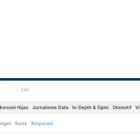
konomi Hijau
Jurnalisme Data
In-Depth & Opini
Otomotif
V
angan
Bursa
Korporasi