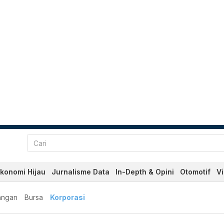
konomi Hijau
Jurnalisme Data
In-Depth & Opini
Otomotif
V
angan
Bursa
Korporasi