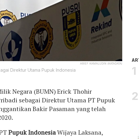
AR
ARIEF KAMALUDIN (KATADATA)
gai Direktur Utama Pupuk Indonesia
ilik Negara (BUMN) Erick Thohir
ibadi sebagai Direktur Utama PT Pupuk
nggantikan Bakir Pasaman yang telah
2020.
 PT
Pupuk Indonesia
Wijaya Laksana,