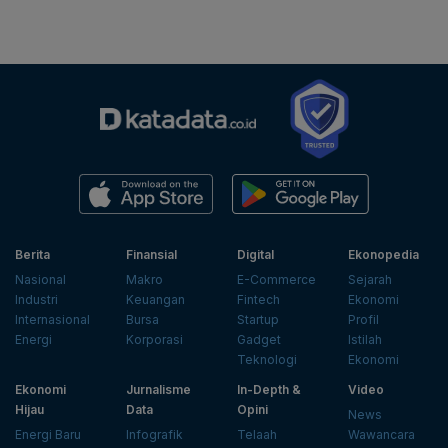
Berita
Finansial
Digital
Ekonopedia
Nasional
Makro
E-Commerce
Sejarah
Industri
Keuangan
Fintech
Ekonomi
Internasional
Bursa
Startup
Profil
Energi
Korporasi
Gadget
Istilah
Teknologi
Ekonomi
Ekonomi
Jurnalisme
In-Depth &
Video
Hijau
Data
Opini
News
Energi Baru
Infografik
Telaah
Wawancara