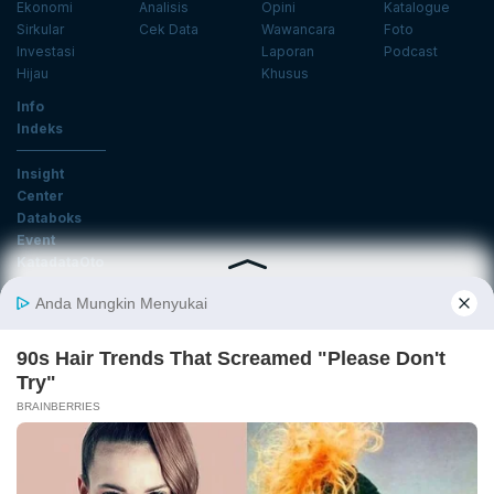
Ekonomi
Analisis
Opini
Katalogue
Sirkular
Cek Data
Wawancara
Foto
Investasi
Laporan
Podcast
Hijau
Khusus
Info
Indeks
Insight
Center
Databoks
Event
KatadataOto
Langganan Newsletter
Email
Daftar
Ikuti Kami