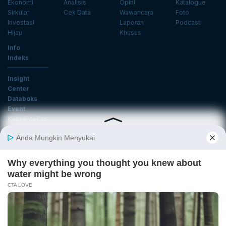
Ekonomi
Analisis
Opini
Katalogue
Sirkular
Cek Data
Wawancara
Foto
Investasi
Laporan
Podcast
Hijau
Khusus
Info
Indeks
Insight
Center
Databoks
Event
KatadataOto
Langganan Newsletter
Email
Daftar
Ikuti Kami