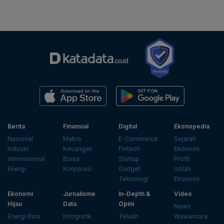
Berita
Finansial
Digital
Ekonopedia
Nasional
Makro
E-Commerce
Sejarah
Industri
Keuangan
Fintech
Ekonomi
Internasional
Bursa
Startup
Profil
Energi
Korporasi
Gadget
Istilah
Teknologi
Ekonomi
Ekonomi
Jurnalisme
In-Depth &
Video
Hijau
Data
Opini
News
Energi Baru
Infografik
Telaah
Wawancara