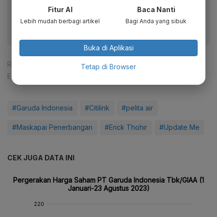
fitur menarik lainnya lewat aplikasi mobile Katadata.
Fitur AI
Baca Nanti
Lebih mudah berbagi artikel
Bagi Anda yang sibuk
Buka di Aplikasi
Reporter:
Patricia Yashinta Desy Abigail
Tetap di Browser
Editor:
Lona Olavia
#Garuda Indonesia
#Citilink
#pelita air
#Maskapai Penerbangan
#Erick Thohir
#Update Me
CEK JUGA DATA INI