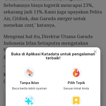
Sebelumnya biaya logistik mencapai 23%,
sekarang jadi 11%. Kami juga upayakan Pelita
Air, Citilink, dan Garuda
merger
untuk
menekan
cost
," katanya.
Mengenai hal itu, Direktur Utama Garuda
Indonesia Irfan Setiaputra mengatakan
bahwa rencana tersebut masih dalam
×
Buka di Aplikasi Katadata untuk pengalaman
pembicaraan.
terbaik!
"Masih dalam diskusi, belum ada
conclude
,"
kata Irfan kepada
Katadata.co.id,
Selasa
(22/8).
Tanpa Iklan
Pilih Topik
Baca berita lebih nyaman
Sesuai minat Anda
Baca artikel ini lewat aplikasi mobile.
Dapatkan pengalaman membaca lebih nyaman dan nikmati