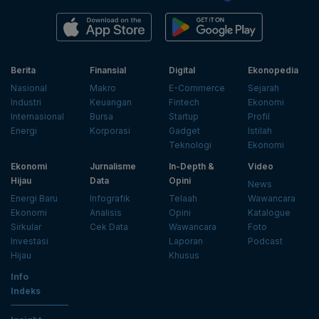
Berita
Finansial
Digital
Ekonopedia
Nasional
Makro
E-Commerce
Sejarah
Industri
Keuangan
Fintech
Ekonomi
Internasional
Bursa
Startup
Profil
Energi
Korporasi
Gadget
Istilah
Teknologi
Ekonomi
Ekonomi
Jurnalisme
In-Depth &
Video
Hijau
Data
Opini
News
Energi Baru
Infografik
Telaah
Wawancara
Ekonomi
Analisis
Opini
Katalogue
Sirkular
Cek Data
Wawancara
Foto
Investasi
Laporan
Podcast
Hijau
Khusus
Info
Indeks