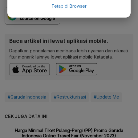
Tetap di Browser
Baca artikel ini lewat aplikasi mobile.
Dapatkan pengalaman membaca lebih nyaman dan nikmati
fitur menarik lainnya lewat aplikasi mobile Katadata.
#Garuda Indonesia
#Restrukturisasi
#Update Me
CEK JUGA DATA INI