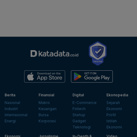
Berita
Finansial
Digital
Ekonopedia
Nasional
Makro
E-Commerce
Sejarah
Industri
Keuangan
Fintech
Ekonomi
Internasional
Bursa
Startup
Profil
Energi
Korporasi
Gadget
Istilah
Teknologi
Ekonomi
Ekonomi
Jurnalisme
In-Depth &
Video