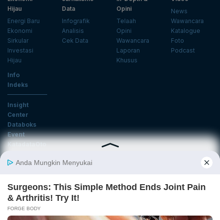
Hijau
Data
Opini
News
Energi Baru
Infografik
Telaah
Wawancara
Ekonomi
Analisis
Opini
Katalogue
Sirkular
Cek Data
Wawancara
Foto
Investasi
Laporan
Podcast
Hijau
Khusus
Info
Indeks
Insight
Center
Databoks
Event
KatadataOto
Langganan Newsletter
Email
Daftar
Ikuti Kami