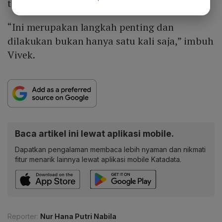
terhadap informasi yang salah.
“Ini merupakan langkah penting dan
dilakukan bukan hanya satu kali saja,” imbuh
Vivek.
Baca artikel ini lewat aplikasi mobile.
Dapatkan pengalaman membaca lebih nyaman dan nikmati
fitur menarik lainnya lewat aplikasi mobile Katadata.
Reporter:
Nur Hana Putri Nabila