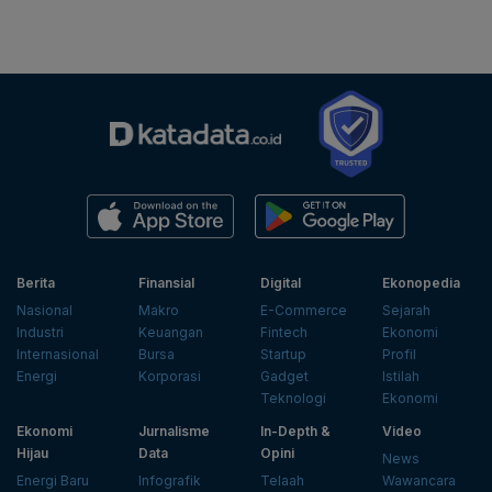
Berita
Finansial
Digital
Ekonopedia
Nasional
Makro
E-Commerce
Sejarah
Industri
Keuangan
Fintech
Ekonomi
Internasional
Bursa
Startup
Profil
Energi
Korporasi
Gadget
Istilah
Teknologi
Ekonomi
Ekonomi
Jurnalisme
In-Depth &
Video
Hijau
Data
Opini
News
Energi Baru
Infografik
Telaah
Wawancara