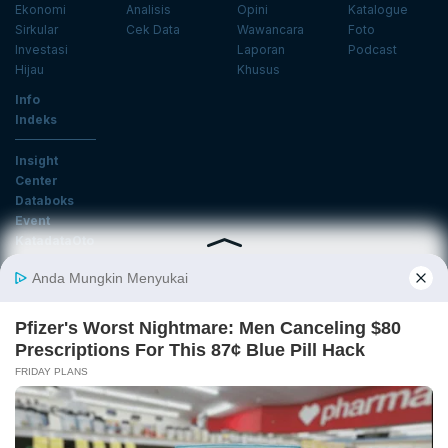
Ekonomi
Analisis
Opini
Katalogue
Sirkular
Cek Data
Wawancara
Foto
Investasi
Laporan
Podcast
Hijau
Khusus
Info
Indeks
Insight
Center
Databoks
Event
KatadataOto
Langganan Newsletter
Email
Daftar
Ikuti Kami