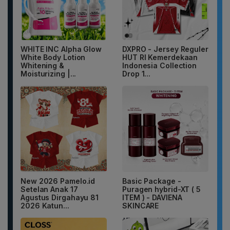
WHITE INC Alpha Glow
DXPRO - Jersey Reguler
White Body Lotion
HUT RI Kemerdekaan
Whitening &
Indonesia Collection
Moisturizing |...
Drop 1...
New 2026 Pamelo.id
Basic Package -
Setelan Anak 17
Puragen hybrid-XT ( 5
Agustus Dirgahayu 81
ITEM ) - DAVIENA
2026 Katun...
SKINCARE