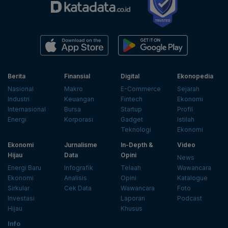
Berita
Finansial
Digital
Ekonopedia
Nasional
Makro
E-Commerce
Sejarah
Industri
Keuangan
Fintech
Ekonomi
Internasional
Bursa
Startup
Profil
Energi
Korporasi
Gadget
Istilah
Teknologi
Ekonomi
Ekonomi
Jurnalisme
In-Depth &
Video
Hijau
Data
Opini
News
Energi Baru
Infografik
Telaah
Wawancara
Ekonomi
Analisis
Opini
Katalogue
Sirkular
Cek Data
Wawancara
Foto
Investasi
Laporan
Podcast
Hijau
Khusus
Info