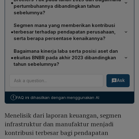
•
pertumbuhannya dibandingkan tahun
sebelumnya?
Pendapatan bersih BNBR pada 2023 mencapai Rp 3,75
Segmen mana yang memberikan kontribusi
triliun, meningkat 3,66% dibandingkan Rp 3,62 triliun
•
terbesar terhadap pendapatan perusahaan,
pada periode yang sama tahun 2022.
serta berapa persentase kenaikannya?
Segmen infrastruktur dan manufaktur menjadi
Bagaimana kinerja laba serta posisi aset dan
penyumbang utama dengan pendapatan Rp 3,46 triliun,
•
ekuitas BNBR pada akhir 2023 dibandingkan
naik 6,38% dibandingkan Rp 3,26 triliun pada tahun
tahun sebelumnya?
2022.
Laba bersih turun 10,77% menjadi Rp 237,46 miliar. Aset
Ask
dan ekuitas masing-masing berkurang 59,33%, masing-
masing menjadi Rp 7,1 triliun, dibandingkan Rp 17,46
triliun pada Desember 2022.
!
FAQ ini dihasilkan dengan menggunakan AI
Menelisik dari laporan keuangan, segmen
infrastruktur dan manufaktur menjadi
kontribusi terbesar bagi pendapatan