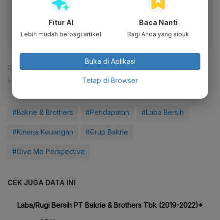
Dapatkan pengalaman membaca lebih nyaman dan nikmati
fitur menarik lainnya lewat aplikasi mobile Katadata.
Fitur AI
Baca Nanti
Lebih mudah berbagi artikel
Bagi Anda yang sibuk
Buka di Aplikasi
Reporter:
Patricia Yashinta Desy Abigail
Tetap di Browser
Editor:
Syahrizal Sidik
#Bakrie & Brothers
#Pendapatan
#Laba Bersih
#Kinerja Keuangan
#Grup Bakrie
#Give Me Perspective
CEK JUGA DATA INI