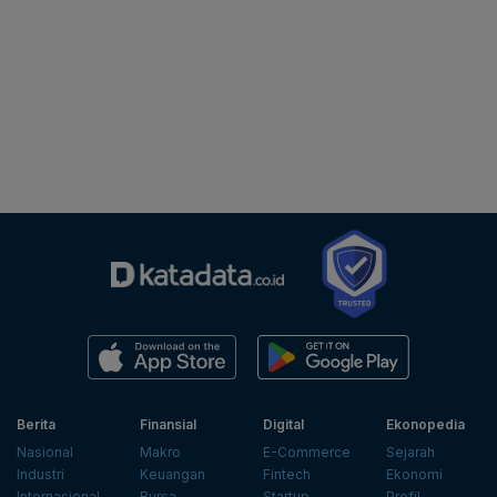
Berita
Finansial
Digital
Ekonopedia
Nasional
Makro
E-Commerce
Sejarah
Industri
Keuangan
Fintech
Ekonomi
Internasional
Bursa
Startup
Profil