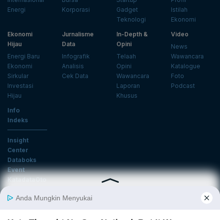
Energi
Korporasi
Gadget
Istilah
Teknologi
Ekonomi
Ekonomi
Jurnalisme
In-Depth &
Video
Hijau
Data
Opini
News
Energi Baru
Infografik
Telaah
Wawancara
Ekonomi
Analisis
Opini
Katalogue
Sirkular
Cek Data
Wawancara
Foto
Investasi
Laporan
Podcast
Hijau
Khusus
Info
Indeks
Insight
Center
Databoks
Event
KatadataOto
Langganan Newsletter