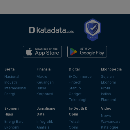
Berita
Finansial
Digital
Ekonopedia
Nasional
Makro
E-Commerce
Sejarah
Industri
Keuangan
Fintech
Ekonomi
Internasional
Bursa
Startup
Profil
Energi
Korporasi
Gadget
Istilah
Teknologi
Ekonomi
Ekonomi
Jurnalisme
In-Depth &
Video
Hijau
Data
Opini
News
Energi Baru
Infografik
Telaah
Wawancara
Ekonomi
Analisis
Opini
Katalogue