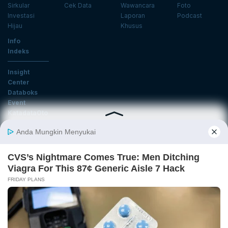
Sirkular
Cek Data
Wawancara
Foto
Investasi
Laporan
Podcast
Hijau
Khusus
Info
Indeks
Insight
Center
Databoks
Event
KatadataOto
Langganan Newsletter
Email
Daftar
Ikuti Kami
Tentang Katadata
Advertising
Karier
Pedoman Media Siber