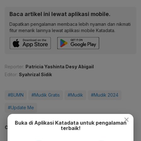
Baca artikel ini lewat aplikasi mobile.
Dapatkan pengalaman membaca lebih nyaman dan nikmati
fitur menarik lainnya lewat aplikasi mobile Katadata.
Reporter:
Patricia Yashinta Desy Abigail
Editor:
Syahrizal Sidik
#BUMN
#Mudik Gratis
#Mudik
#Mudik 2024
#Update Me
×
Buka di Aplikasi Katadata untuk pengalaman
CEK JUGA DATA INI
terbaik!