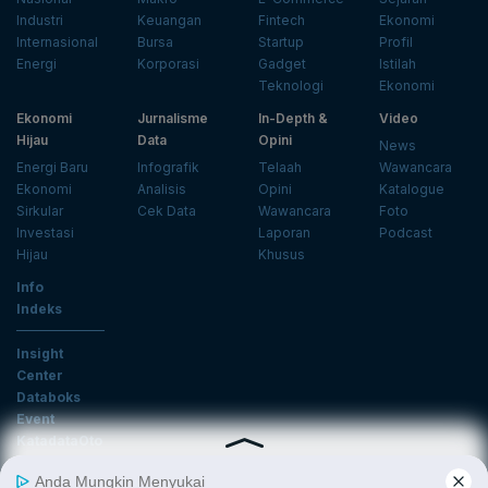
Industri
Keuangan
Fintech
Ekonomi
Internasional
Bursa
Startup
Profil
Energi
Korporasi
Gadget
Istilah
Teknologi
Ekonomi
Ekonomi
Jurnalisme
In-Depth &
Video
Hijau
Data
Opini
News
Energi Baru
Infografik
Telaah
Wawancara
Ekonomi
Analisis
Opini
Katalogue
Sirkular
Cek Data
Wawancara
Foto
Investasi
Laporan
Podcast
Hijau
Khusus
Info
Indeks
Insight
Center
Databoks
Event
KatadataOto