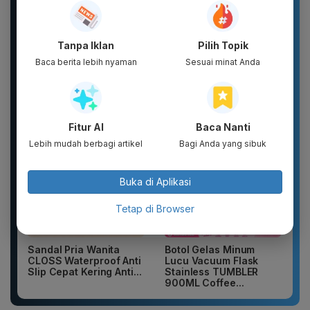
Tanpa Iklan
Pilih Topik
Baca berita lebih nyaman
Sesuai minat Anda
Sandal unisex trendi,
Sandal Baim unisex
sandal pria terbaru.
yang stylish, terbuat
Motif kartun berpendar.
dari bahan karet dan
EVA...
Fitur AI
Baca Nanti
Lebih mudah berbagi artikel
Bagi Anda yang sibuk
Buka di Aplikasi
Tetap di Browser
Sandal Pria Wanita
Botol Gelas Minum
CLOSS Waterproof Anti
Lucu Vacuum Flask
Slip Cepat Kering Anti...
Stainless TUMBLER
900ML Coffee...