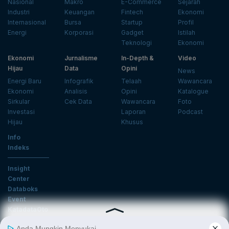
Nasional
Makro
E-Commerce
Sejarah
Industri
Keuangan
Fintech
Ekonomi
Internasional
Bursa
Startup
Profil
Energi
Korporasi
Gadget
Istilah
Teknologi
Ekonomi
Ekonomi
Jurnalisme
In-Depth &
Video
Hijau
Data
Opini
News
Energi Baru
Infografik
Telaah
Wawancara
Ekonomi
Analisis
Opini
Katalogue
Sirkular
Cek Data
Wawancara
Foto
Investasi
Laporan
Podcast
Hijau
Khusus
Info
Indeks
Insight
Center
Databoks
Event
KatadataOto