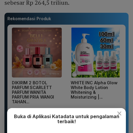
sebesar Rp 264,5 triliun.
Rekomendasi Produk
DIKIRIM 2 BOTOL
WHITE INC Alpha Glow
PARFUM SCARLETT
White Body Lotion
PARFUM WANITA
Whitening &
PARFUM PRIA WANGI
Moisturizing |...
TAHAN...
×
Buka di Aplikasi Katadata untuk pengalaman
terbaik!