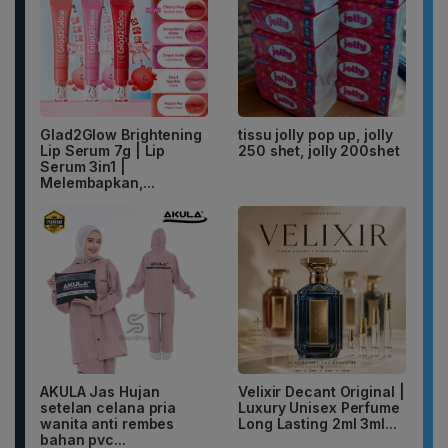
Glad2Glow Brightening
tissu jolly pop up, jolly
Lip Serum 7g | Lip
250 shet, jolly 200shet
Serum 3in1 |
Melembapkan,...
AKULA Jas Hujan
Velixir Decant Original |
setelan celana pria
Luxury Unisex Perfume
wanita anti rembes
Long Lasting 2ml 3ml...
bahan pvc...