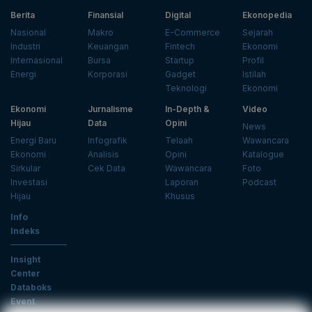
Berita
Finansial
Digital
Ekonopedia
Nasional
Makro
E-Commerce
Sejarah
Industri
Keuangan
Fintech
Ekonomi
Internasional
Bursa
Startup
Profil
Energi
Korporasi
Gadget
Istilah
Teknologi
Ekonomi
Ekonomi
Jurnalisme
In-Depth &
Video
Hijau
Data
Opini
News
Energi Baru
Infografik
Telaah
Wawancara
Ekonomi
Analisis
Opini
Katalogue
Sirkular
Cek Data
Wawancara
Foto
Investasi
Laporan
Podcast
Hijau
Khusus
Info
Indeks
Insight
Center
Databoks
Event