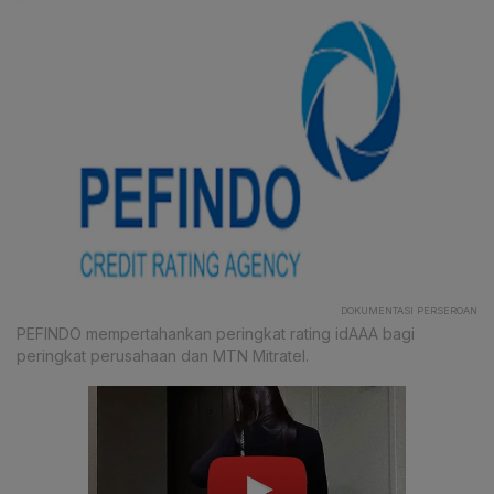
DOKUMENTASI PERSEROAN
PEFINDO mempertahankan peringkat rating idAAA bagi
peringkat perusahaan dan MTN Mitratel.