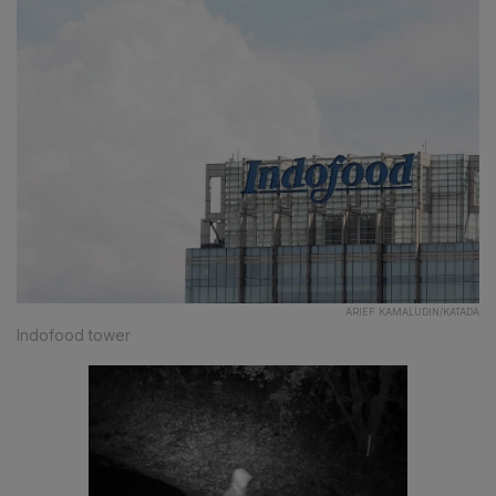
ARIEF KAMALUDIN/KATADA
Indofood tower