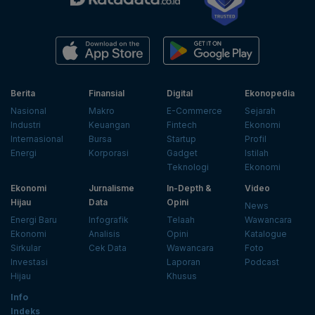
Berita
Finansial
Digital
Ekonopedia
Nasional
Makro
E-Commerce
Sejarah
Industri
Keuangan
Fintech
Ekonomi
Internasional
Bursa
Startup
Profil
Energi
Korporasi
Gadget
Istilah
Teknologi
Ekonomi
Ekonomi
Jurnalisme
In-Depth &
Video
Hijau
Data
Opini
News
Energi Baru
Infografik
Telaah
Wawancara
Ekonomi
Analisis
Opini
Katalogue
Sirkular
Cek Data
Wawancara
Foto
Investasi
Laporan
Podcast
Hijau
Khusus
Info
Indeks