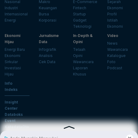
Nasional
Makro
E-Commerce
Sejarah
Industri
Keuangan
Fintech
Ekonomi
Internasional
Bursa
Startup
Profil
Energi
Korporasi
Gadget
Istilah
Teknologi
Ekonomi
Ekonomi
Jurnalisme
In-Depth &
Video
Hijau
Data
Opini
News
Energi Baru
Infografik
Telaah
Wawancara
Ekonomi
Analisis
Opini
Katalogue
Sirkular
Cek Data
Wawancara
Foto
Investasi
Laporan
Podcast
Hijau
Khusus
Info
Indeks
Insight
Center
Databoks
Event
KatadataOto