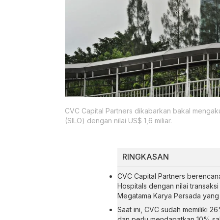
CVC Capital Partners dikabarkan bakal mengaku
(SILO) dengan nilai US$ 1,6 miliar.
RINGKASAN
CVC Capital Partners berencana
Hospitals dengan nilai transaks
Megatama Karya Persada yang t
Saat ini, CVC sudah memiliki 2
dan perlu mendapatkan 10% sa