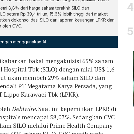
premi 8,8% dari harga saham terakhir SILO dan
 setara Rp 39,4 triliun, 15,6% lebih tinggi dari market
atkan dekonsolidasi SILO dari laporan keuangan LPKR dan
b oleh CVC.
 dengan menggunakan AI
dikabarkan bakal mengakuisisi 65% saham
l Hospital Tbk (SILO) dengan nilai US$ 1,6
ebut akan membeli 29% saham SILO dari
ndali PT Megatama Karya Persada, yang
T Lippo Karawaci Tbk (LPKR).
 oleh
Debtwire
. Saat ini kepemilikan LPKR di
Hospitals mencapai 58,07%. Sedangkan CVC
aham SILO melalui Prime Health Company
sai 65% saham SILO, CVC masih perlu