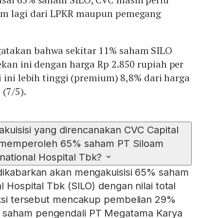
am lagi dari LPKR maupun pemegang
takan bahwa sekitar 11% saham SILO
kan ini dengan harga Rp 2.850 rupiah per
 ini lebih tinggi (premium) 8,8% dari harga
 (7/5).
l akuisisi yang direncanakan CVC Capital
k memperoleh 65% saham PT Siloam
rnational Hospital Tbk?
 dikabarkan akan mengakuisisi 65% saham
l Hospital Tbk (SILO) dengan nilai total
saksi tersebut mencakup pembelian 29%
 saham pengendali PT Megatama Karya