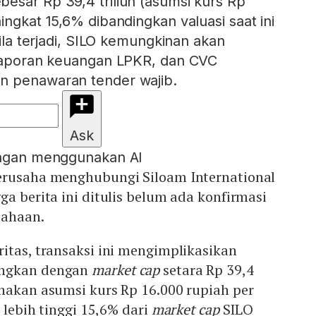
esar Rp 39,4 triliun (asumsi kurs Rp
ingkat 15,6% dibandingkan valuasi saat ini
Bila terjadi, SILO kemungkinan akan
 laporan keuangan LPKR, dan CVC
n penawaran tender wajib.
Ask
engan menggunakan AI
rusaha menghubungi Siloam International
ga berita ini ditulis belum ada konfirmasi
sahaan.
itas, transaksi ini mengimplikasikan
angkan dengan
market cap
setara Rp 39,4
nakan asumsi kurs Rp 16.000 rupiah per
t lebih tinggi 15,6% dari
market cap
SILO