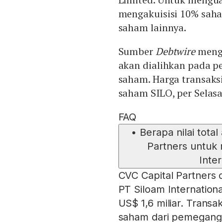
mengakuisisi 10% sah
saham lainnya.
Sumber
Debtwire
menga
akan dialihkan pada pe
saham. Harga transaksi
saham SILO, per Selasa
FAQ
•
Berapa nilai tota
Partners untu
Inte
CVC Capital Partners
PT Siloam Internationa
US$ 1,6 miliar. Tran
saham dari pemegang