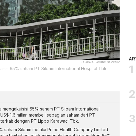
AR
KATADATA | AGUNG SAMOSIR
isisi 65% saham PT Siloam International Hospital Tbk
 mengakuisisi 65% saham PT Siloam International
i US$ 1,6 miliar, membeli sebagian saham dari PT
erkait dengan PT Lippo Karawaci Tbk.
6% saham Siloam melalui Prime Health Company Limited
ham tambahan untuk memenuhi target kepemilikan 65%.