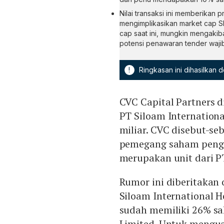
Nilai transaksi ini memberikan 
mengimplikasikan market cap SILO
cap saat ini, mungkin mengakib
potensi penawaran tender waji
!
Ringkasan ini dihasilkan
CVC Capital Partners 
PT Siloam Internationa
miliar. CVC disebut-s
pemegang saham penge
merupakan unit dari P
Rumor ini diberitakan
Siloam International 
sudah memiliki 26% s
Limited. Untuk mengua