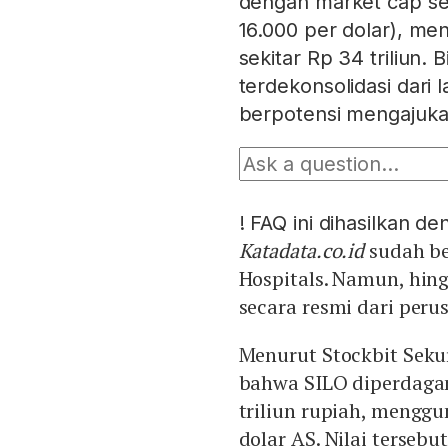
dengan market cap seb
16.000 per dolar), men
sekitar Rp 34 triliun. 
terdekonsolidasi dari
berpotensi mengajuka
!
FAQ ini dihasilkan d
Katadata.co.id
sudah be
Hospitals. Namun, hing
secara resmi dari peru
Menurut Stockbit Sekur
bahwa SILO diperdag
triliun rupiah, menggu
dolar AS. Nilai tersebu