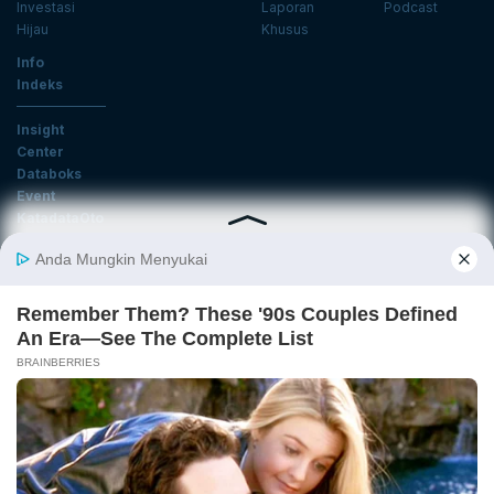
Investasi
Laporan
Podcast
Hijau
Khusus
Info
Indeks
Insight
Center
Databoks
Event
KatadataOto
Langganan Newsletter
Email
Daftar
Ikuti Kami
Tentang Katadata
Advertising
Karier
Pedoman Media Siber
Kebijakan Privasi
Disclaimer
Hubungi Kami