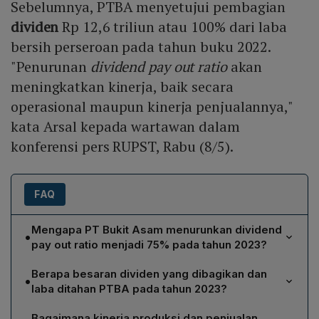
Sebelumnya, PTBA menyetujui pembagian
dividen
Rp 12,6 triliun atau 100% dari laba
bersih perseroan pada tahun buku 2022.
"Penurunan
dividend pay out ratio
akan
meningkatkan kinerja, baik secara
operasional maupun kinerja penjualannya,"
kata Arsal kepada wartawan dalam
konferensi pers RUPST, Rabu (8/5).
FAQ
Mengapa PT Bukit Asam menurunkan dividend
•
pay out ratio menjadi 75% pada tahun 2023?
PT Bukit Asam menurunkan dividend pay out ratio
Berapa besaran dividen yang dibagikan dan
•
menjadi 75% karena perusahaan membutuhkan dana
laba ditahan PTBA pada tahun 2023?
tambahan untuk pengembangan usaha. Sebagian laba
Rapat Umum Pemegang Saham Tahunan (RUPST)
ditahan (25% atau Rp 1,52 triliun) akan memperkuat
Bagaimana kinerja produksi dan penjualan