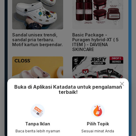
Sandal unisex trendi,
Basic Package -
sandal pria terbaru.
Puragen hybrid-XT ( 5
Motif kartun berpendar.
ITEM ) - DAVIENA
SKINCARE
×
Buka di Aplikasi Katadata untuk pengalaman
terbaik!
Sandal Pria Wanita
DXPRO - Jersey Reguler
CLOSS Waterproof Anti
HUT RI Kemerdekaan
Slip Cepat Kering Anti...
Indonesia Collection
Tanpa Iklan
Pilih Topik
Drop 1...
Baca berita lebih nyaman
Sesuai minat Anda