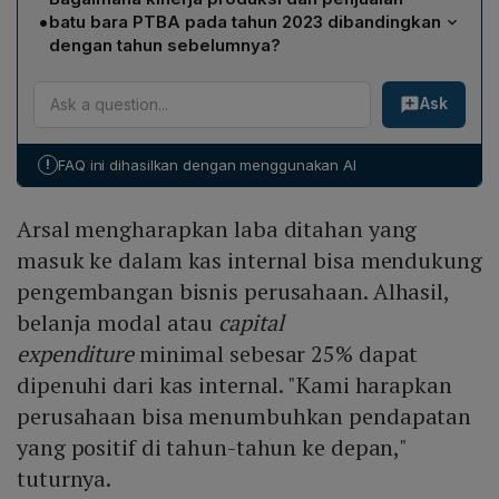
menyetujui pembagian dividen sebesar Rp 4,57 triliun,
modal dan mendukung belanja modal minimal 25% dari
•
batu bara PTBA pada tahun 2023 dibandingkan
setara 75% dari laba bersih 2023. Sisanya, 25% atau
kas internal, sehingga dapat menumbuhkan
dengan tahun sebelumnya?
Rp 1,52 triliun, diputuskan menjadi laba ditahan untuk
pendapatan positif di masa depan.
Pada 2023, total produksi dan pembelian batu bara
mendukung pengembangan bisnis dan capital
Ask
PTBA mencapai 41,9 juta ton, naik 13% dari 37,1 juta ton
expenditure.
tahun 2022 dan melampaui target 41,0 juta ton.
Penjualan naik menjadi 37,0 juta ton (+17%), dengan
!
FAQ ini dihasilkan dengan menggunakan AI
ekspor sebesar 15,6 juta ton (+25%) dan penjualan
domestik 21,4 juta ton (+12%).
Arsal mengharapkan laba ditahan yang
masuk ke dalam kas internal bisa mendukung
pengembangan bisnis perusahaan. Alhasil,
belanja modal atau
capital
expenditure
minimal sebesar 25% dapat
dipenuhi dari kas internal. "Kami harapkan
perusahaan bisa menumbuhkan pendapatan
yang positif di tahun-tahun ke depan,"
tuturnya.