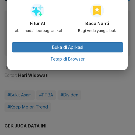
Baca artikel ini lewat aplikasi mobile.
Fitur AI
Baca Nanti
Dapatkan pengalaman membaca lebih nyaman dan nikmati
Lebih mudah berbagi artikel
Bagi Anda yang sibuk
fitur menarik lainnya lewat aplikasi mobile Katadata.
Buka di Aplikasi
Tetap di Browser
Reporter:
Patricia Yashinta Desy Abigail
Editor:
Hari Widowati
#Bukit Asam
#PTBA
#Dividen
#Keep Me on Trend
CEK JUGA DATA INI