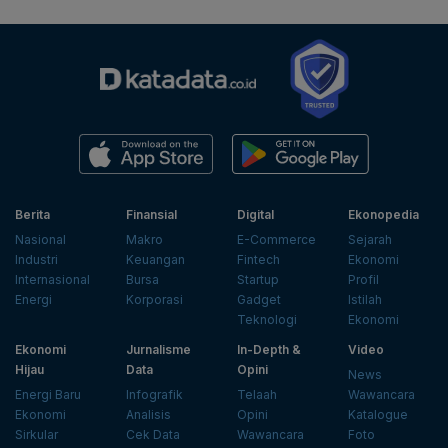
Berita
Finansial
Digital
Ekonopedia
Nasional
Makro
E-Commerce
Sejarah
Industri
Keuangan
Fintech
Ekonomi
Internasional
Bursa
Startup
Profil
Energi
Korporasi
Gadget
Istilah
Teknologi
Ekonomi
Ekonomi
Jurnalisme
In-Depth &
Video
Hijau
Data
Opini
News
Energi Baru
Infografik
Telaah
Wawancara
Ekonomi
Analisis
Opini
Katalogue
Sirkular
Cek Data
Wawancara
Foto