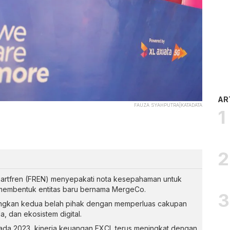
AR
FAUZA SYAHPUTRA|KATADATA
artfren (FREN) menyepakati nota kesepahaman untuk
membentuk entitas baru bernama MergeCo.
tungkan kedua belah pihak dengan memperluas cakupan
, dan ekosistem digital.
ada 2023, kinerja keuangan EXCL terus meningkat dengan