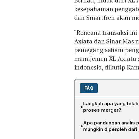
Berhad, induk dari XL
kesepahaman penggabu
dan Smartfren akan m
“Rencana transaksi ini
Axiata dan Sinar Mas 
pemegang saham penge
manajemen XL Axiata d
Indonesia, dikutip Kami
FAQ
Langkah apa yang telah
•
proses merger?
Kedua perusahaan telah 
Apa pandangan analis 
•
mengikat, melibatkan tiga
mungkin diperoleh dari
Berhad. MOU tersebut me
Analis menilai merger dap