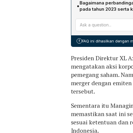
membentuk entitas baru y
Bagaimana perbandingan
•
Axiata berpotensi mengak
tetap berkeinginan menja
pada tahun 2023 serta 
Smartfren dapat memperlu
pada tahap evaluasi awal
Pada 2023, XL Axiata menc
(FWA). Sinergi tersebut 
Rp32,34 triliun, naik 14,5
ekosistem digital, dan m
168,34% menjadi Rp539,07 
serta industri telekomunik
Sebaliknya, Smartfren menc
!
FAQ ini dihasilkan dengan
pendapatan naik 4,04% menj
belum merilis hasil keua
Presiden Direktur XL A
tantangan yang dihadapi.
mengatakan aksi korpo
pemegang saham. Namu
merger dengan emiten 
tersebut.
Sementara itu Managin
memastikan saat ini s
sesuai ketentuan dan 
Indonesia.