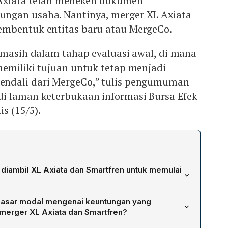
 Axiata telah meneken dokumen
ngan usaha. Nantinya, merger XL Axiata
embentuk entitas baru atau MergeCo.
 masih dalam tahap evaluasi awal, di mana
memiliki tujuan untuk tetap menjadi
ndali dari MergeCo,” tulis pengumuman
i laman keterbukaan informasi Bursa Efek
s (15/5).
 diambil XL Axiata dan Smartfren untuk memulai
menandatangani nota kesepahaman (MOU) yang tidak
pasar modal mengenai keuntungan yang
 entitas Sinar Mas (WIN, GND, BMT) dan Axiata Group
 merger XL Axiata dan Smartfren?
negaskan niat untuk menggabungkan usaha dan
at memperluas cakupan pasar bagi kedua belah pihak. XL