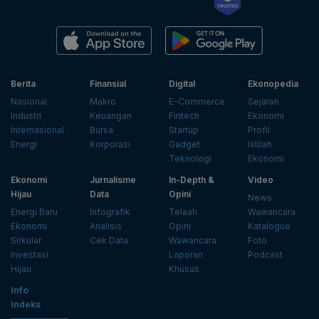
Berita
Finansial
Digital
Ekonopedia
Nasional
Makro
E-Commerce
Sejarah
Industri
Keuangan
Fintech
Ekonomi
Internasional
Bursa
Startup
Profil
Energi
Korporasi
Gadget
Istilah
Teknologi
Ekonomi
Ekonomi
Jurnalisme
In-Depth &
Video
Hijau
Data
Opini
News
Energi Baru
Infografik
Telaah
Wawancara
Ekonomi
Analisis
Opini
Katalogue
Sirkular
Cek Data
Wawancara
Foto
Investasi
Laporan
Podcast
Hijau
Khusus
Info
Indeks