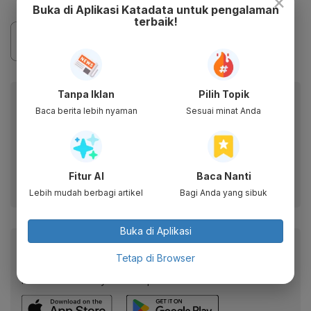
×
Buka di Aplikasi Katadata untuk pengalaman
terbaik!
Tanpa Iklan
Pilih Topik
Berita Katadata.co.id di WhatsApp
Baca berita lebih nyaman
Sesuai minat Anda
Anda
Dapatkan akses cepat ke berita terkini dan data
berharga dari WhatsApp Channel Katadata.co.id
Fitur AI
Baca Nanti
Ikuti kami
Lebih mudah berbagi artikel
Bagi Anda yang sibuk
Buka di Aplikasi
Baca artikel ini lewat aplikasi mobile.
Tetap di Browser
Dapatkan pengalaman membaca lebih nyaman dan nikmati
fitur menarik lainnya lewat aplikasi mobile Katadata.