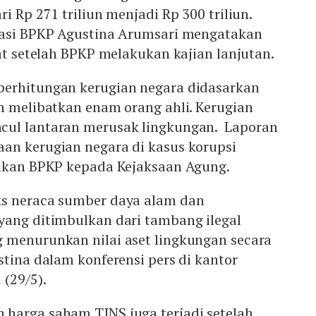
i Rp 271 triliun menjadi Rp 300 triliun.
gasi BPKP Agustina Arumsari mengatakan
pat setelah BPKP melakukan kajian lanjutan.
erhitungan kerugian negara didasarkan
n melibatkan enam orang ahli. Kerugian
cul lantaran merusak lingkungan. Laporan
an kerugian negara di kasus korupsi
ahkan BPKP kepada Kejaksaan Agung.
ks neraca sumber daya alam dan
yang ditimbulkan dari tambang ilegal
 menurunkan nilai aset lingkungan secara
stina dalam konferensi pers di kantor
 (29/5).
harga saham TINS juga terjadi setelah