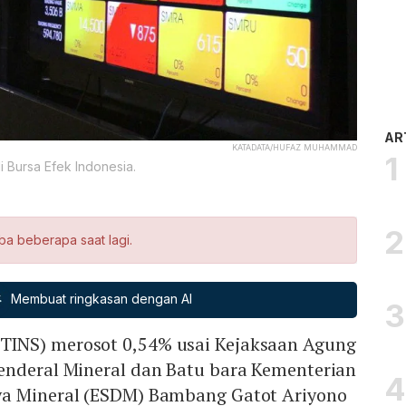
AR
KATADATA/HUFAZ MUHAMMAD
Bursa Efek Indonesia.
ba beberapa saat lagi.
Membuat ringkasan dengan AI
(TINS) merosot 0,54% usai Kejaksaan Agung
enderal Mineral dan Batu bara Kementerian
ya Mineral (ESDM) Bambang Gatot Ariyono