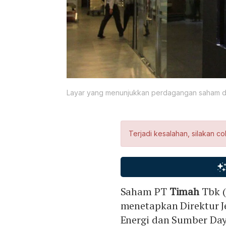
Layar yang menunjukkan perdagangan saham di 
Terjadi kesalahan, silakan co
Saham PT
Timah
Tbk 
menetapkan Direktur J
Energi dan Sumber Da