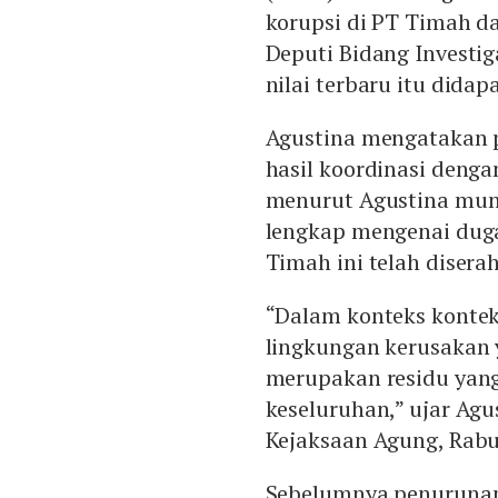
korupsi di PT Timah dar
Deputi Bidang Investi
nilai terbaru itu dida
Agustina mengatakan p
hasil koordinasi denga
menurut Agustina mun
lengkap mengenai duga
Timah ini telah diser
“Dalam konteks konte
lingkungan kerusakan 
merupakan residu yang
keseluruhan,” ujar Agu
Kejaksaan Agung, Rabu
Sebelumnya penurunan 